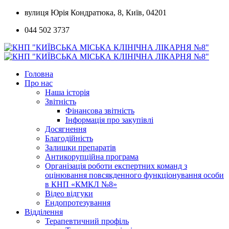
Skip
вулиця Юрія Кондратюка, 8, Київ, 04201
to
044 502 3737
content
Головна
Про нас
Наша історія
Звітність
Фінансова звітність
Інформація про закупівлі
Досягнення
Благодійність
Залишки препаратів
Антикорупційна програма
Організація роботи експертних команд з
оцінювання повсякденного функціонування особи
в КНП «КМКЛ №8»
Відео відгуки
Ендопротезування
Відділення
Терапевтичний профіль