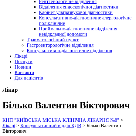
Рентгенологічне відділення
Відділення ендоскопічної діагностики
Кабінет ультразвукової діагностики
Консультативно-діагностичне алергологічне
поліклінічне
Приймально-діагностичне відділення
невідкладної допомоги
Травматологічний пункт
Гастроенторологічне відділення
Консультативно-діагностичне відділення
Лікарі
Послуги
Новини
Контакти
Для пацієнтів
Лікар
Білько Валентин Вікторович
КНП "КИЇВСЬКА МІСЬКА КЛІНІЧНА ЛІКАРНЯ №8"
>
Лікарі
>
Консультативний відділ КДВ
>
Білько Валентин
Вікторович