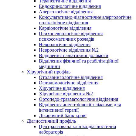
Терапевтичне відділення
Ендокринологічне відділення
Алергологічне відділення
Консультативно-діагностичне алергологічне
поліклінічне відділення
Кардіологічне відділення
Психоневрологічне відділення
психосоматичних розладів
Неврологічне відділення
Неврологічне відділення №2
Відділення паліативної доломоги
Відділення фізичної та реабілітаційної
медицини
Хірургічний профіль
Отоларингологічне відділення
Офтальмологічне відділення
Хірургічне відділення
Хірургічне відділення №2
Ортопедо-травматологічне відділення
Відділення анестезіології з ліжками для
інтенсивної терапії
Лікарняний банк крові
Діагностичний профіль
Централізована клініко-діагностична
лабораторія