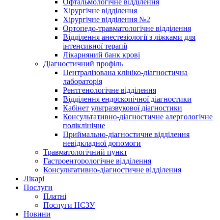
Офтальмологічне відділення
Хірургічне відділення
Хірургічне відділення №2
Ортопедо-травматологічне відділення
Відділення анестезіології з ліжками для
інтенсивної терапії
Лікарняний банк крові
Діагностичний профіль
Централізована клініко-діагностична
лабораторія
Рентгенологічне відділення
Відділення ендоскопічної діагностики
Кабінет ультразвукової діагностики
Консультативно-діагностичне алергологічне
поліклінічне
Приймально-діагностичне відділення
невідкладної допомоги
Травматологічний пункт
Гастроенторологічне відділення
Консультативно-діагностичне відділення
Лікарі
Послуги
Платні
Послуги НСЗУ
Новини