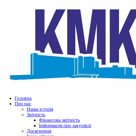
Головна
Про нас
Наша історія
Звітність
Фінансова звітність
Інформація про закупівлі
Досягнення