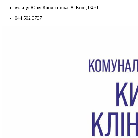
Skip
вулиця Юрія Кондратюка, 8, Київ, 04201
to
044 502 3737
content