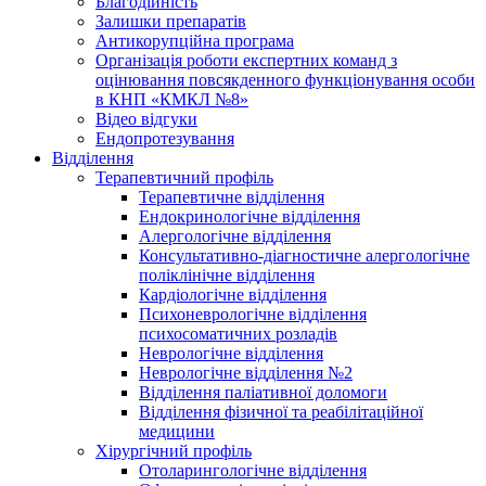
Благодійність
Залишки препаратів
Антикорупційна програма
Організація роботи експертних команд з
оцінювання повсякденного функціонування особи
в КНП «КМКЛ №8»
Відео відгуки
Ендопротезування
Відділення
Терапевтичний профіль
Терапевтичне відділення
Ендокринологічне відділення
Алергологічне відділення
Консультативно-діагностичне алергологічне
поліклінічне відділення
Кардіологічне відділення
Психоневрологічне відділення
психосоматичних розладів
Неврологічне відділення
Неврологічне відділення №2
Відділення паліативної доломоги
Відділення фізичної та реабілітаційної
медицини
Хірургічний профіль
Отоларингологічне відділення