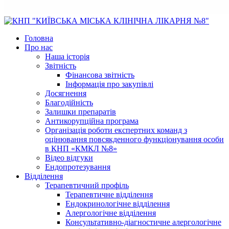
Головна
Про нас
Наша історія
Звітність
Фінансова звітність
Інформація про закупівлі
Досягнення
Благодійність
Залишки препаратів
Антикорупційна програма
Організація роботи експертних команд з
оцінювання повсякденного функціонування особи
в КНП «КМКЛ №8»
Відео відгуки
Ендопротезування
Відділення
Терапевтичний профіль
Терапевтичне відділення
Ендокринологічне відділення
Алергологічне відділення
Консультативно-діагностичне алергологічне