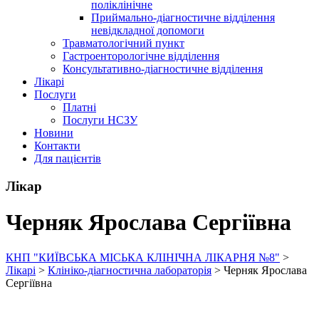
поліклінічне
Приймально-діагностичне відділення
невідкладної допомоги
Травматологічний пункт
Гастроенторологічне відділення
Консультативно-діагностичне відділення
Лікарі
Послуги
Платні
Послуги НСЗУ
Новини
Контакти
Для пацієнтів
Лікар
Черняк Ярослава Сергіївна
КНП "КИЇВСЬКА МІСЬКА КЛІНІЧНА ЛІКАРНЯ №8"
>
Лікарі
>
Клініко-діагностична лабораторія
>
Черняк Ярослава
Сергіївна