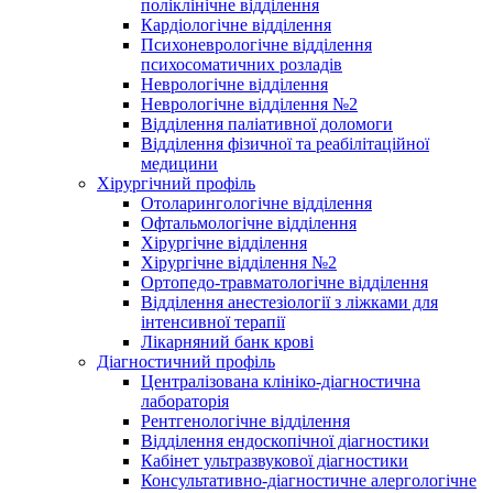
поліклінічне відділення
Кардіологічне відділення
Психоневрологічне відділення
психосоматичних розладів
Неврологічне відділення
Неврологічне відділення №2
Відділення паліативної доломоги
Відділення фізичної та реабілітаційної
медицини
Хірургічний профіль
Отоларингологічне відділення
Офтальмологічне відділення
Хірургічне відділення
Хірургічне відділення №2
Ортопедо-травматологічне відділення
Відділення анестезіології з ліжками для
інтенсивної терапії
Лікарняний банк крові
Діагностичний профіль
Централізована клініко-діагностична
лабораторія
Рентгенологічне відділення
Відділення ендоскопічної діагностики
Кабінет ультразвукової діагностики
Консультативно-діагностичне алергологічне