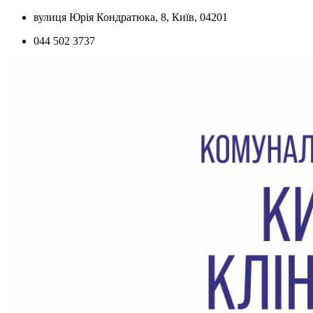
Skip
вулиця Юрія Кондратюка, 8, Київ, 04201
to
044 502 3737
content