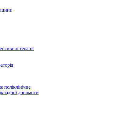
дицини
тенсивної терапії
аторія
е поліклінічне
дкладної допомоги