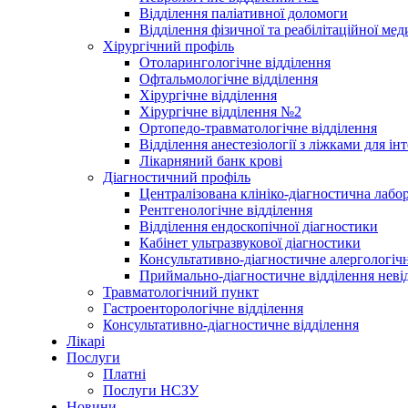
Відділення паліативної доломоги
Відділення фізичної та реабілітаційної ме
Хірургічний профіль
Отоларингологічне відділення
Офтальмологічне відділення
Хірургічне відділення
Хірургічне відділення №2
Ортопедо-травматологічне відділення
Відділення анестезіології з ліжками для ін
Лікарняний банк крові
Діагностичний профіль
Централізована клініко-діагностична лабор
Рентгенологічне відділення
Відділення ендоскопічної діагностики
Кабінет ультразвукової діагностики
Консультативно-діагностичне алергологічн
Приймально-діагностичне відділення неві
Травматологічний пункт
Гастроенторологічне відділення
Консультативно-діагностичне відділення
Лікарі
Послуги
Платні
Послуги НСЗУ
Новини