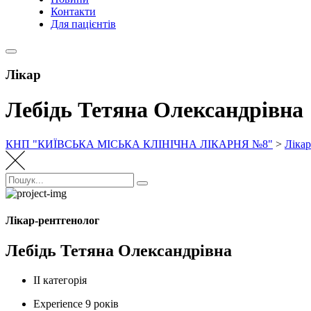
Контакти
Для пацієнтів
Лікар
Лебідь Тетяна Олександрівна
КНП "КИЇВСЬКА МІСЬКА КЛІНІЧНА ЛІКАРНЯ №8"
>
Лікар
Пошук:
Пошук
Лікар-рентгенолог
Лебідь Тетяна Олександрівна
ІІ категорія
Experience
9 років