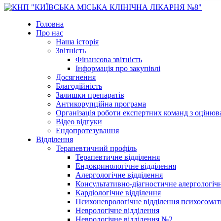
Головна
Про нас
Наша історія
Звітність
Фінансова звітність
Інформація про закупівлі
Досягнення
Благодійність
Залишки препаратів
Антикорупційна програма
Організація роботи експертних команд з оцін
Відео відгуки
Ендопротезування
Відділення
Терапевтичний профіль
Терапевтичне відділення
Ендокринологічне відділення
Алергологічне відділення
Консультативно-діагностичне алергологічн
Кардіологічне відділення
Психоневрологічне відділення психосомат
Неврологічне відділення
Неврологічне відділення №2