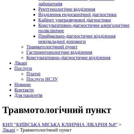
лабораторія
Рентгенологічне відділення
Відділення ендоскопічної діагностики
Кабінет ультразвукової діагностики
Консультативно-діагностичне алергологічне
поліклінічне
Приймально-діагностичне відділення
невідкладної допомоги
Травматологічний пункт
Гастроенторологічне відділення
Консультативно-діагностичне відділення
Лікарі
Послуги
Платні
Послуги НСЗУ
Новини
Контакти
Для пацієнтів
Травмотологічний пункт
КНП "КИЇВСЬКА МІСЬКА КЛІНІЧНА ЛІКАРНЯ №8"
>
Лікарі
>
Травмотологічний пункт