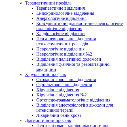
Терапевтичний профіль
Терапевтичне відділення
Ендокринологічне відділення
Алергологічне відділення
Консультативно-діагностичне алергологічне
поліклінічне відділення
Кардіологічне відділення
Психоневрологічне відділення
психосоматичних розладів
Неврологічне відділення
Неврологічне відділення №2
Відділення паліативної доломоги
Відділення фізичної та реабілітаційної
медицини
Хірургічний профіль
Отоларингологічне відділення
Офтальмологічне відділення
Хірургічне відділення
Хірургічне відділення №2
Ортопедо-травматологічне відділення
Відділення анестезіології з ліжками для
інтенсивної терапії
Лікарняний банк крові
Діагностичний профіль
Централізована клініко-діагностична