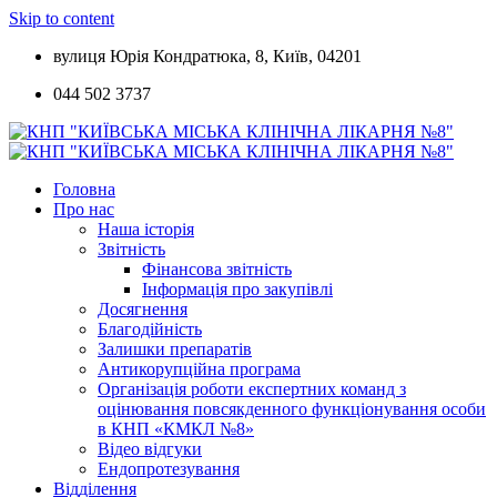
Skip to content
вулиця Юрія Кондратюка, 8, Київ, 04201
044 502 3737
Головна
Про нас
Наша історія
Звітність
Фінансова звітність
Інформація про закупівлі
Досягнення
Благодійність
Залишки препаратів
Антикорупційна програма
Організація роботи експертних команд з
оцінювання повсякденного функціонування особи
в КНП «КМКЛ №8»
Відео відгуки
Ендопротезування
Відділення