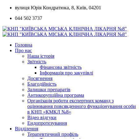
Skip
вулиця Юрія Кондратюка, 8, Київ, 04201
to
044 502 3737
content
Головна
Про нас
Наша історія
Звітність
Фінансова звітність
Інформація про закупівлі
Досягнення
Благодійність
Залишки препаратів
Антикорупційна програма
Організація роботи експертних команд з
оцінювання повсякденного функціонування особи
в КНП «КМКЛ №8»
Відео відгуки
Ендопротезування
Відділення
Терапевтичний профіль