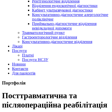
Рентгенологічне відділення
Відділення ендоскопічної діагностики
Кабінет ультразвукової діагностики
Консультативно-діагностичне алергологічне
поліклінічне
Приймально-діагностичне відділення
невідкладної допомоги
Травматологічний пункт
Гастроенторологічне відділення
Консультативно-діагностичне відділення
Лікарі
Послуги
Платні
Послуги НСЗУ
Новини
Контакти
Для пацієнтів
Портфолія
Посттравматична та
післяопераційна реабілітація