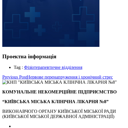
Проектна інформація
Tag :
Фізіотерапевтичне відділення
Навігація
Previous Post
Нервове перенапруження і хронічний стрес
записів
КОМУНАЛЬНЕ НЕКОМЕРЦІЙНЕ ПІДПРИЄМСТВО
“КИЇВСЬКА МІСЬКА КЛІНІЧНА ЛІКАРНЯ №8”
ВИКОНАВЧОГО ОРГАНУ КИЇВСЬКОЇ МІСЬКОЇ РАДИ
(КИЇВСЬКОЇ МІСЬКОЇ ДЕРЖАВНОЇ АДМІНІСТРАЦІЇ)