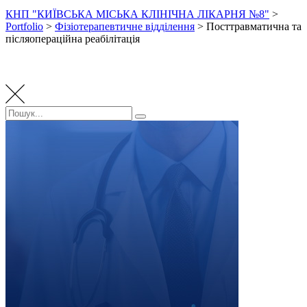
КНП "КИЇВСЬКА МІСЬКА КЛІНІЧНА ЛІКАРНЯ №8"
>
Portfolio
>
Фізіотерапевтичне відділення
>
Посттравматична та
післяопераційна реабілітація
Пошук:
Пошук