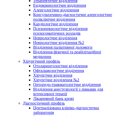
Терапевтичне відділення
Ендокринологічне відділення
Алергологічне відділення
Консультативно-діагностичне алергологічне
поліклінічне відділення
Кардіологічне відділення
Психоневрологічне відділення
психосоматичних розладів
Неврологічне відділення
Неврологічне відділення №2
Відділення паліативної доломоги
Відділення фізичної та реабілітаційної
медицини
Хірургічний профіль
Отоларингологічне відділення
Офтальмологічне відділення
Хірургічне відділення
Хірургічне відділення №2
Ортопедо-травматологічне відділення
Відділення анестезіології з ліжками для
інтенсивної терапії
Лікарняний банк крові
Діагностичний профіль
Централізована клініко-діагностична
лабораторія