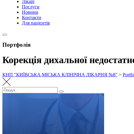
Лікарі
Послуги
Новини
Контакти
Для пацієнтів
Портфолія
Корекція дихальної недостатн
КНП "КИЇВСЬКА МІСЬКА КЛІНІЧНА ЛІКАРНЯ №8"
>
Portfo
Пошук:
Пошук