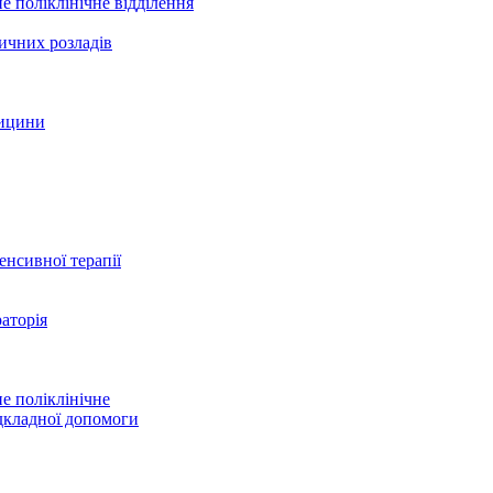
е поліклінічне відділення
ичних розладів
дицини
тенсивної терапії
аторія
е поліклінічне
дкладної допомоги