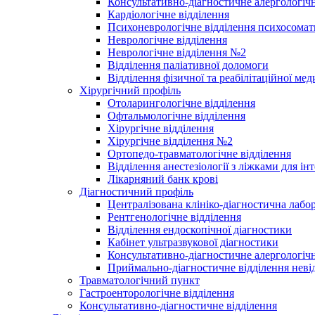
Консультативно-діагностичне алергологічн
Кардіологічне відділення
Психоневрологічне відділення психосомат
Неврологічне відділення
Неврологічне відділення №2
Відділення паліативної доломоги
Відділення фізичної та реабілітаційної ме
Хірургічний профіль
Отоларингологічне відділення
Офтальмологічне відділення
Хірургічне відділення
Хірургічне відділення №2
Ортопедо-травматологічне відділення
Відділення анестезіології з ліжками для ін
Лікарняний банк крові
Діагностичний профіль
Централізована клініко-діагностична лабор
Рентгенологічне відділення
Відділення ендоскопічної діагностики
Кабінет ультразвукової діагностики
Консультативно-діагностичне алергологічн
Приймально-діагностичне відділення неві
Травматологічний пункт
Гастроенторологічне відділення
Консультативно-діагностичне відділення