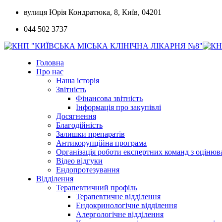
Skip
вулиця Юрія Кондратюка, 8, Київ, 04201
to
044 502 3737
content
Головна
Про нас
Наша історія
Звітність
Фінансова звітність
Інформація про закупівлі
Досягнення
Благодійність
Залишки препаратів
Антикорупційна програма
Організація роботи експертних команд з оцін
Відео відгуки
Ендопротезування
Відділення
Терапевтичний профіль
Терапевтичне відділення
Ендокринологічне відділення
Алергологічне відділення