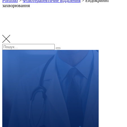
Portfolio
>
Фізіотерапевтичне відділення
>
Ендокринні
захворювання
Пошук:
Пошук