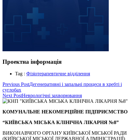
Проектна інформація
Tag :
Фізіотерапевтичне відділення
Навігація
Previous Post
Дегенеративні і запальні процеси в хребті і
суглобах
записів
Next Post
Неврологічні захворювання
КОМУНАЛЬНЕ НЕКОМЕРЦІЙНЕ ПІДПРИЄМСТВО
“КИЇВСЬКА МІСЬКА КЛІНІЧНА ЛІКАРНЯ №8”
ВИКОНАВЧОГО ОРГАНУ КИЇВСЬКОЇ МІСЬКОЇ РАДИ
(КИЇВСЬКОЇ МІСЬКОЇ ДЕРЖАВНОЇ АДМІНІСТРАЦІЇ)