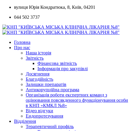
Skip
вулиця Юрія Кондратюка, 8, Київ, 04201
to
044 502 3737
content
Головна
Про нас
Наша історія
Звітність
Фінансова звітність
Інформація про закупівлі
Досягнення
Благодійність
Залишки препаратів
Антикорупційна програма
Організація роботи експертних команд з
оцінювання повсякденного функціонування особи
в КНП «КМКЛ №8»
Відео відгуки
Ендопротезування
Відділення
Терапевтичний профіль