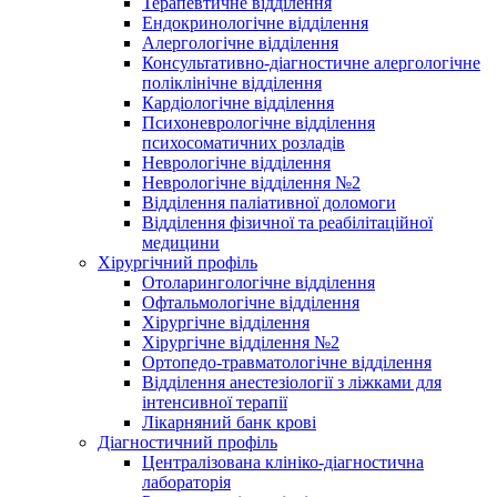
Терапевтичне відділення
Ендокринологічне відділення
Алергологічне відділення
Консультативно-діагностичне алергологічне
поліклінічне відділення
Кардіологічне відділення
Психоневрологічне відділення
психосоматичних розладів
Неврологічне відділення
Неврологічне відділення №2
Відділення паліативної доломоги
Відділення фізичної та реабілітаційної
медицини
Хірургічний профіль
Отоларингологічне відділення
Офтальмологічне відділення
Хірургічне відділення
Хірургічне відділення №2
Ортопедо-травматологічне відділення
Відділення анестезіології з ліжками для
інтенсивної терапії
Лікарняний банк крові
Діагностичний профіль
Централізована клініко-діагностична
лабораторія