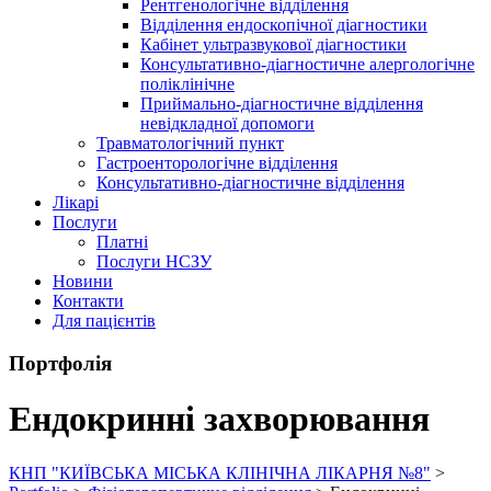
Рентгенологічне відділення
Відділення ендоскопічної діагностики
Кабінет ультразвукової діагностики
Консультативно-діагностичне алергологічне
поліклінічне
Приймально-діагностичне відділення
невідкладної допомоги
Травматологічний пункт
Гастроенторологічне відділення
Консультативно-діагностичне відділення
Лікарі
Послуги
Платні
Послуги НСЗУ
Новини
Контакти
Для пацієнтів
Портфолія
Ендокринні захворювання
КНП "КИЇВСЬКА МІСЬКА КЛІНІЧНА ЛІКАРНЯ №8"
>