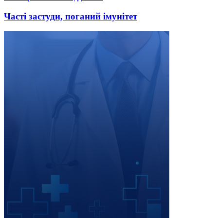
Часті застуди, поганий імунітет