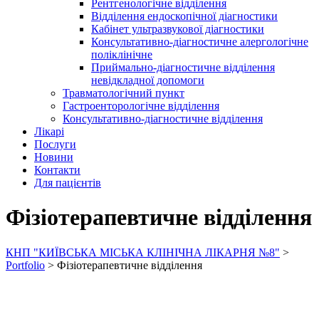
Рентгенологічне відділення
Відділення ендоскопічної діагностики
Кабінет ультразвукової діагностики
Консультативно-діагностичне алергологічне
поліклінічне
Приймально-діагностичне відділення
невідкладної допомоги
Травматологічний пункт
Гастроенторологічне відділення
Консультативно-діагностичне відділення
Лікарі
Послуги
Новини
Контакти
Для пацієнтів
Фізіотерапевтичне відділення
КНП "КИЇВСЬКА МІСЬКА КЛІНІЧНА ЛІКАРНЯ №8"
>
Portfolio
>
Фізіотерапевтичне відділення