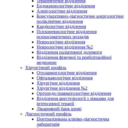
Терапевтичне відділення
Ендокринологічне відділення
Алергологічне відділення
Консультативно-діагностичне алергологічне
поліклінічне відділення
Кардіологічне відділення
Психоневрологічне відділення
психосоматичних розладів
Неврологічне відділення
Неврологічне відділення №2
Відділення паліативної доломоги
Відділення фізичної та реабілітаційної
медицини
Хірургічний профіль
Отоларингологічне відділення
Офтальмологічне відділення
Хірургічне відділення
Хірургічне відділення №2
Ортопедо-травматологічне відділення
Відділення анестезіології з ліжками для
інтенсивної терапії
Лікарняний банк крові
Діагностичний профіль
Централізована клініко-діагностична
лабораторія