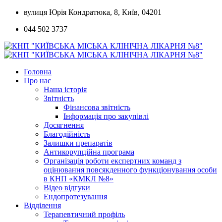
Skip
вулиця Юрія Кондратюка, 8, Київ, 04201
to
044 502 3737
content
Головна
Про нас
Наша історія
Звітність
Фінансова звітність
Інформація про закупівлі
Досягнення
Благодійність
Залишки препаратів
Антикорупційна програма
Організація роботи експертних команд з
оцінювання повсякденного функціонування особи
в КНП «КМКЛ №8»
Відео відгуки
Ендопротезування
Відділення
Терапевтичний профіль