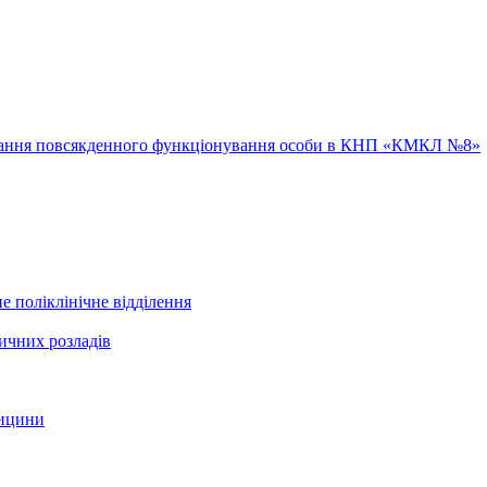
ювання повсякденного функціонування особи в КНП «КМКЛ №8»
е поліклінічне відділення
ичних розладів
дицини