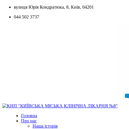
Skip
вулиця Юрія Кондратюка, 8, Київ, 04201
to
044 502 3737
content
Головна
Про нас
Наша історія