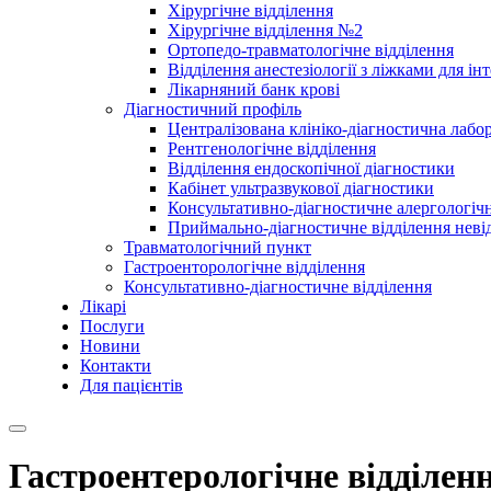
Хірургічне відділення
Хірургічне відділення №2
Ортопедо-травматологічне відділення
Відділення анестезіології з ліжками для ін
Лікарняний банк крові
Діагностичний профіль
Централізована клініко-діагностична лабор
Рентгенологічне відділення
Відділення ендоскопічної діагностики
Кабінет ультразвукової діагностики
Консультативно-діагностичне алергологічн
Приймально-діагностичне відділення неві
Травматологічний пункт
Гастроенторологічне відділення
Консультативно-діагностичне відділення
Лікарі
Послуги
Новини
Контакти
Для пацієнтів
Гастроентерологічне відділен