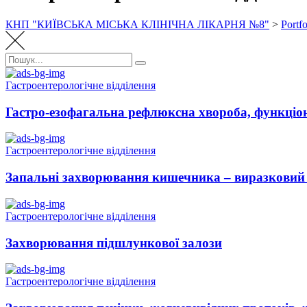
КНП "КИЇВСЬКА МІСЬКА КЛІНІЧНА ЛІКАРНЯ №8"
>
Portfo
Пошук:
Пошук
Гастроентерологічне відділення
Гастро-езофагальна рефлюксна хвороба, функціона
Гастроентерологічне відділення
Запальні захворювання кишечника – виразковий 
Гастроентерологічне відділення
Захворювання підшлункової залози
Гастроентерологічне відділення