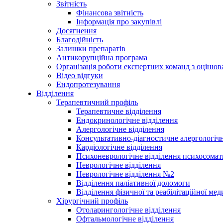
Звітність
Фінансова звітність
Інформація про закупівлі
Досягнення
Благодійність
Залишки препаратів
Антикорупційна програма
Організація роботи експертних команд з оцін
Відео відгуки
Ендопротезування
Відділення
Терапевтичний профіль
Терапевтичне відділення
Ендокринологічне відділення
Алергологічне відділення
Консультативно-діагностичне алергологічн
Кардіологічне відділення
Психоневрологічне відділення психосомат
Неврологічне відділення
Неврологічне відділення №2
Відділення паліативної доломоги
Відділення фізичної та реабілітаційної ме
Хірургічний профіль
Отоларингологічне відділення
Офтальмологічне відділення