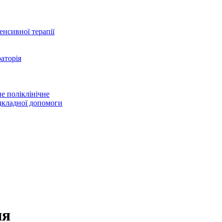
тенсивної терапії
аторія
е поліклінічне
дкладної допомоги
ня