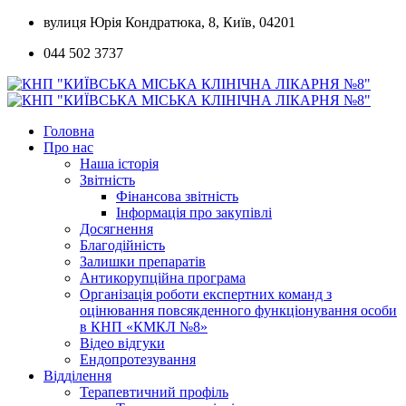
Skip
вулиця Юрія Кондратюка, 8, Київ, 04201
to
044 502 3737
content
Головна
Про нас
Наша історія
Звітність
Фінансова звітність
Інформація про закупівлі
Досягнення
Благодійність
Залишки препаратів
Антикорупційна програма
Організація роботи експертних команд з
оцінювання повсякденного функціонування особи
в КНП «КМКЛ №8»
Відео відгуки
Ендопротезування
Відділення
Терапевтичний профіль