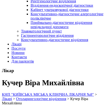
Рентгенологічне відділення
Відділення ендоскопічної діагностики
Кабінет ультразвукової діагностики
Консультативно-діагностичне алергологічне
поліклінічне
Приймально-діагностичне відділення
невідкладної допомоги
Травматологічний пункт
Гастроенторологічне відділення
Консультативно-діагностичне відділення
Лікарі
Послуги
Новини
Контакти
Для пацієнтів
Лікар
Кучер Віра Михайлівна
КНП "КИЇВСЬКА МІСЬКА КЛІНІЧНА ЛІКАРНЯ №8"
>
Лікарі
>
Отоларингологічне відділення
>
Кучер Віра
Михайлівна