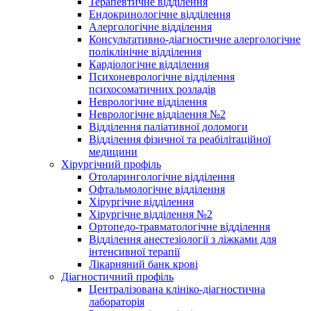
Терапевтичне відділення
Ендокринологічне відділення
Алергологічне відділення
Консультативно-діагностичне алергологічне
поліклінічне відділення
Кардіологічне відділення
Психоневрологічне відділення
психосоматичних розладів
Неврологічне відділення
Неврологічне відділення №2
Відділення паліативної доломоги
Відділення фізичної та реабілітаційної
медицини
Хірургічний профіль
Отоларингологічне відділення
Офтальмологічне відділення
Хірургічне відділення
Хірургічне відділення №2
Ортопедо-травматологічне відділення
Відділення анестезіології з ліжками для
інтенсивної терапії
Лікарняний банк крові
Діагностичний профіль
Централізована клініко-діагностична
лабораторія