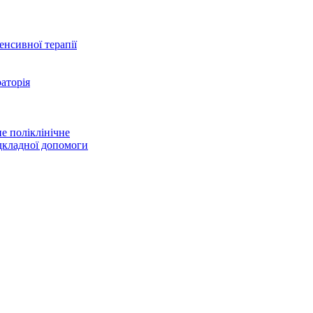
тенсивної терапії
аторія
е поліклінічне
дкладної допомоги