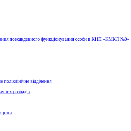
ювання повсякденного функціонування особи в КНП «КМКЛ №8»
е поліклінічне відділення
ичних розладів
дицини