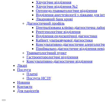
Хірургічне відділення
Хірургічне відділення №2
Ортопедо-травматологічне відділення
Відділення анестезіології з ліжками для ін
Лікарняний банк крові
Діагностичний профіль
Централізована клініко-діагностична лабор
Рентгенологічне відділення
Відділення ендоскопічної діагностики
Кабінет ультразвукової діагностики
Консультативно-діагностичне алергологічн
Приймально-діагностичне відділення неві
Травматологічний пункт
Гастроенторологічне відділення
Консультативно-діагностичне відділення
Лікарі
Послуги
Платні
Послуги НСЗУ
Новини
Контакти
Для пацієнтів