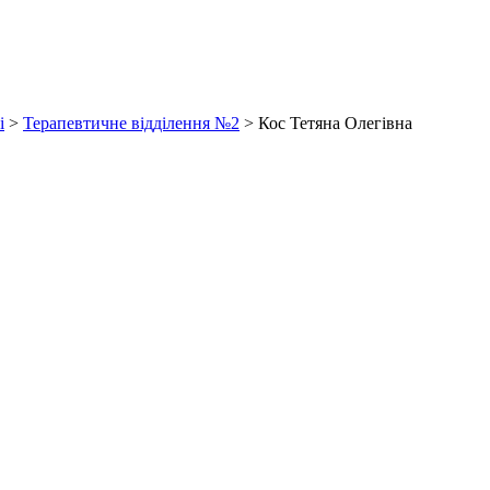
і
>
Терапевтичне відділення №2
>
Кос Тетяна Олегівна