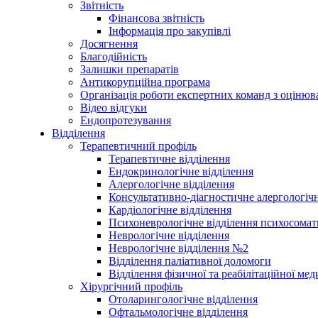
Звітність
Фінансова звітність
Інформація про закупівлі
Досягнення
Благодійність
Залишки препаратів
Антикорупційна програма
Організація роботи експертних команд з оцін
Відео відгуки
Ендопротезування
Відділення
Терапевтичний профіль
Терапевтичне відділення
Ендокринологічне відділення
Алергологічне відділення
Консультативно-діагностичне алергологічн
Кардіологічне відділення
Психоневрологічне відділення психосомат
Неврологічне відділення
Неврологічне відділення №2
Відділення паліативної доломоги
Відділення фізичної та реабілітаційної ме
Хірургічний профіль
Отоларингологічне відділення
Офтальмологічне відділення