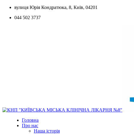
Skip
вулиця Юрія Кондратюка, 8, Київ, 04201
to
044 502 3737
content
Головна
Про нас
Наша історія