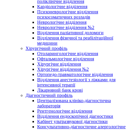
поліклінічне відділення
Кардіологічне відділення
Психоневрологічне відділення
психосоматичних розладів
Неврологічне відділення
Неврологічне відділення №2
Відділення паліативної доломоги
Відділення фізичної та реабілітаційної
медицини
Хірургічний профіль
Отоларингологічне відділення
Офтальмологічне відділення
Хірургічне відділення
Хірургічне відділення №2
Ортопедо-травматологічне відділення
Відділення анестезіології з ліжками для
інтенсивної терапії
Лікарняний банк крові
Діагностичний профіль
Централізована клініко-діагностична
лабораторія
Рентгенологічне відділення
Відділення ендоскопічної діагностики
Кабінет ультразвукової діагностики
Консультативно-діагностичне алергологічне