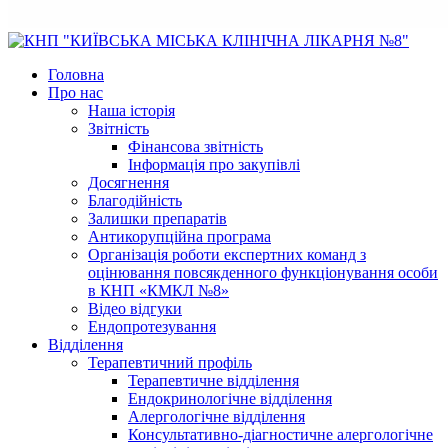
Головна
Про нас
Наша історія
Звітність
Фінансова звітність
Інформація про закупівлі
Досягнення
Благодійність
Залишки препаратів
Антикорупційна програма
Організація роботи експертних команд з
оцінювання повсякденного функціонування особи
в КНП «КМКЛ №8»
Відео відгуки
Ендопротезування
Відділення
Терапевтичний профіль
Терапевтичне відділення
Ендокринологічне відділення
Алергологічне відділення
Консультативно-діагностичне алергологічне