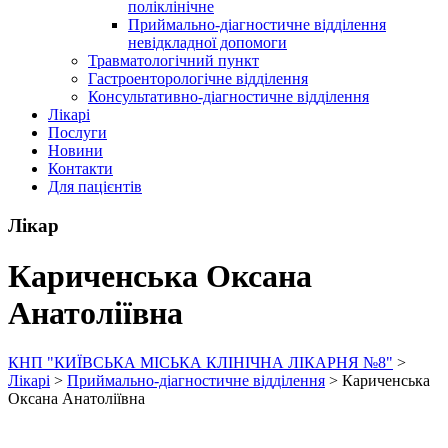
поліклінічне
Приймально-діагностичне відділення
невідкладної допомоги
Травматологічний пункт
Гастроенторологічне відділення
Консультативно-діагностичне відділення
Лікарі
Послуги
Новини
Контакти
Для пацієнтів
Лікар
Кариченська Оксана
Анатоліївна
КНП "КИЇВСЬКА МІСЬКА КЛІНІЧНА ЛІКАРНЯ №8"
>
Лікарі
>
Приймально-діагностичне відділення
>
Кариченська
Оксана Анатоліївна