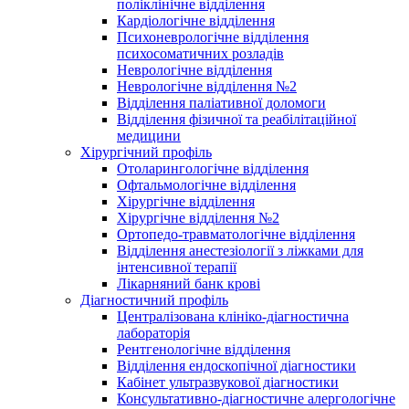
поліклінічне відділення
Кардіологічне відділення
Психоневрологічне відділення
психосоматичних розладів
Неврологічне відділення
Неврологічне відділення №2
Відділення паліативної доломоги
Відділення фізичної та реабілітаційної
медицини
Хірургічний профіль
Отоларингологічне відділення
Офтальмологічне відділення
Хірургічне відділення
Хірургічне відділення №2
Ортопедо-травматологічне відділення
Відділення анестезіології з ліжками для
інтенсивної терапії
Лікарняний банк крові
Діагностичний профіль
Централізована клініко-діагностична
лабораторія
Рентгенологічне відділення
Відділення ендоскопічної діагностики
Кабінет ультразвукової діагностики
Консультативно-діагностичне алергологічне