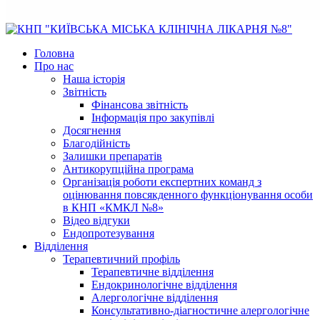
Головна
Про нас
Наша історія
Звітність
Фінансова звітність
Інформація про закупівлі
Досягнення
Благодійність
Залишки препаратів
Антикорупційна програма
Організація роботи експертних команд з
оцінювання повсякденного функціонування особи
в КНП «КМКЛ №8»
Відео відгуки
Ендопротезування
Відділення
Терапевтичний профіль
Терапевтичне відділення
Ендокринологічне відділення
Алергологічне відділення
Консультативно-діагностичне алергологічне