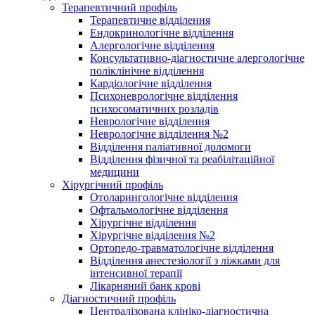
Терапевтичний профіль
Терапевтичне відділення
Ендокринологічне відділення
Алергологічне відділення
Консультативно-діагностичне алергологічне
поліклінічне відділення
Кардіологічне відділення
Психоневрологічне відділення
психосоматичних розладів
Неврологічне відділення
Неврологічне відділення №2
Відділення паліативної доломоги
Відділення фізичної та реабілітаційної
медицини
Хірургічний профіль
Отоларингологічне відділення
Офтальмологічне відділення
Хірургічне відділення
Хірургічне відділення №2
Ортопедо-травматологічне відділення
Відділення анестезіології з ліжками для
інтенсивної терапії
Лікарняний банк крові
Діагностичний профіль
Централізована клініко-діагностична