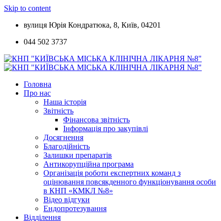
Skip to content
вулиця Юрія Кондратюка, 8, Київ, 04201
044 502 3737
Головна
Про нас
Наша історія
Звітність
Фінансова звітність
Інформація про закупівлі
Досягнення
Благодійність
Залишки препаратів
Антикорупційна програма
Організація роботи експертних команд з
оцінювання повсякденного функціонування особи
в КНП «КМКЛ №8»
Відео відгуки
Ендопротезування
Відділення