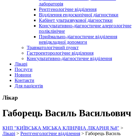
лабораторія
Рентгенологічне відділення
Відділення ендоскопічної діагностики
Кабінет ультразвукової діагностики
Консультативно-діагностичне алергологічне
поліклінічне
Приймально-діагностичне відділення
невідкладної допомоги
Травматологічний пункт
Гастроенторологічне відділення
Консультативно-діагностичне відділення
Лікарі
Послуги
Новини
Контакти
Для пацієнтів
Лікар
Габорець Василь Васильович
КНП "КИЇВСЬКА МІСЬКА КЛІНІЧНА ЛІКАРНЯ №8"
>
Лікарі
>
Рентгенгологічне відділення
>
Габорець Василь