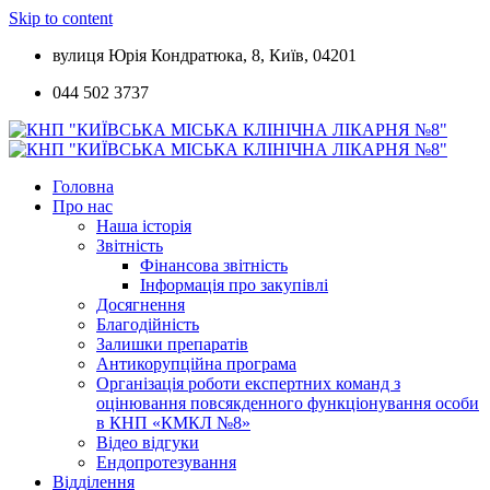
Skip to content
вулиця Юрія Кондратюка, 8, Київ, 04201
044 502 3737
Головна
Про нас
Наша історія
Звітність
Фінансова звітність
Інформація про закупівлі
Досягнення
Благодійність
Залишки препаратів
Антикорупційна програма
Організація роботи експертних команд з
оцінювання повсякденного функціонування особи
в КНП «КМКЛ №8»
Відео відгуки
Ендопротезування
Відділення