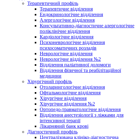
Терапевтичний профіль
Терапевтичне відділення
Ендокринологічне відділення
Алергологічне відділення
Консультативно-діагностичне алергологічне
поліклінічне відділення
Кардіологічне відділення
Психоневрологічне відділення
психосоматичних розладів
Неврологічне відділення
Неврологічне відділення №2
Відділення паліативної доломоги
Відділення фізичної та реабілітаційної
медицини
Хірургічний профіль
Отоларингологічне відділення
Офтальмологічне відділення
Хірургічне відділення
Хірургічне відділення №2
Ортопедо-травматологічне відділення
Відділення анестезіології з ліжками для
інтенсивної терапії
Лікарняний банк крові
Діагностичний профіль
Централізована клініко-діагностична