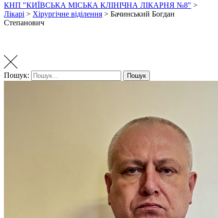
КНП "КИЇВСЬКА МІСЬКА КЛІНІЧНА ЛІКАРНЯ №8"
>
Лікарі
>
Хірургічне віділення
>
Бачинський Богдан
Степанович
Пошук:
Пошук