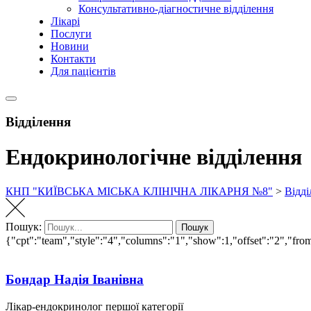
Консультативно-діагностичне відділення
Лікарі
Послуги
Новини
Контакти
Для пацієнтів
Відділення
Ендокринологічне відділення
КНП "КИЇВСЬКА МІСЬКА КЛІНІЧНА ЛІКАРНЯ №8"
>
Відді
Пошук:
Пошук
{"cpt":"team","style":"4","columns":"1","show":1,"offset":"2","fr
Бондар Надія Іванівна
Лікар-ендокринолог першої категорії