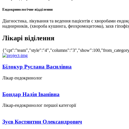
Ендокринологічне відділення
Діагностика, лікування та ведення пацієнтів с хворобами енд
наднирників, (хвороба кушинга, феохромоцитома), захв гіпофізу
Лікарі віділення
{"cpt":"team","style":"4","columns":"3","show":100,"from_category
Білокур Руслана Василівна
Лікар ендокринолог
Бондар Надія Іванівна
Лікар-ендокринолог першої категорії
Зуєв Костянтин Олександрович