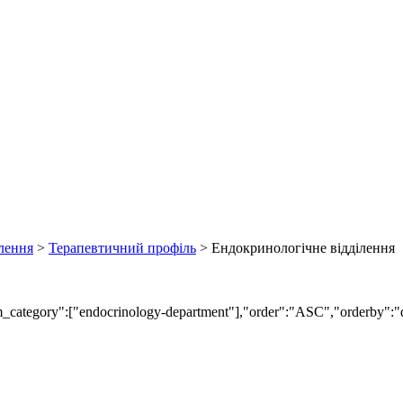
лення
>
Терапевтичний профіль
>
Ендокринологічне відділення
om_category":["endocrinology-department"],"order":"ASC","orderby":"