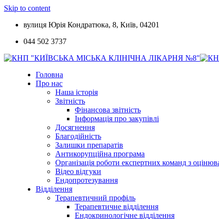
Skip to content
вулиця Юрія Кондратюка, 8, Київ, 04201
044 502 3737
Головна
Про нас
Наша історія
Звітність
Фінансова звітність
Інформація про закупівлі
Досягнення
Благодійність
Залишки препаратів
Антикорупційна програма
Організація роботи експертних команд з оцін
Відео відгуки
Ендопротезування
Відділення
Терапевтичний профіль
Терапевтичне відділення
Ендокринологічне відділення