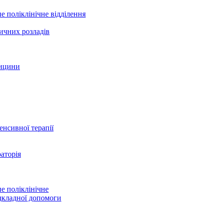
е поліклінічне відділення
ичних розладів
дицини
тенсивної терапії
аторія
е поліклінічне
дкладної допомоги