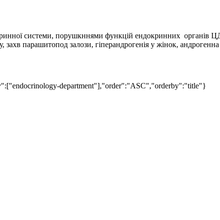
окринної системи, порушкннями функцій ендокринних органів ЦД
, захв парашитопод залози, гіперандрогенія у жінок, андрогенна 
":["endocrinology-department"],"order":"ASC","orderby":"title"}