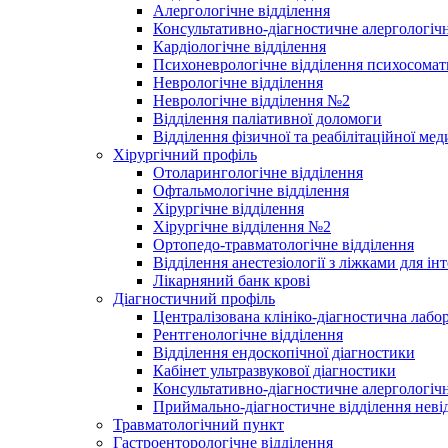
Алергологічне відділення
Консультативно-діагностичне алергологічн
Кардіологічне відділення
Психоневрологічне відділення психосомат
Неврологічне відділення
Неврологічне відділення №2
Відділення паліативної доломоги
Відділення фізичної та реабілітаційної ме
Хірургічний профіль
Отоларингологічне відділення
Офтальмологічне відділення
Хірургічне відділення
Хірургічне відділення №2
Ортопедо-травматологічне відділення
Відділення анестезіології з ліжками для ін
Лікарняний банк крові
Діагностичний профіль
Централізована клініко-діагностична лабор
Рентгенологічне відділення
Відділення ендоскопічної діагностики
Кабінет ультразвукової діагностики
Консультативно-діагностичне алергологічн
Приймально-діагностичне відділення неві
Травматологічний пункт
Гастроенторологічне відділення