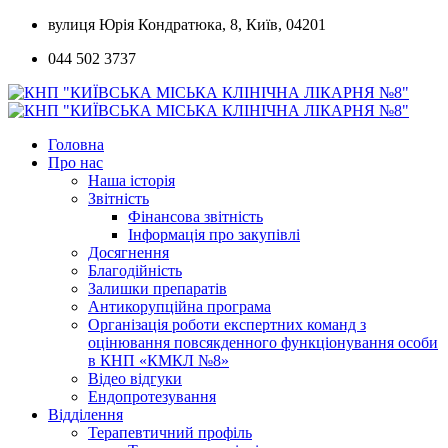
Skip
вулиця Юрія Кондратюка, 8, Київ, 04201
to
044 502 3737
content
Головна
Про нас
Наша історія
Звітність
Фінансова звітність
Інформація про закупівлі
Досягнення
Благодійність
Залишки препаратів
Антикорупційна програма
Організація роботи експертних команд з
оцінювання повсякденного функціонування особи
в КНП «КМКЛ №8»
Відео відгуки
Ендопротезування
Відділення
Терапевтичний профіль