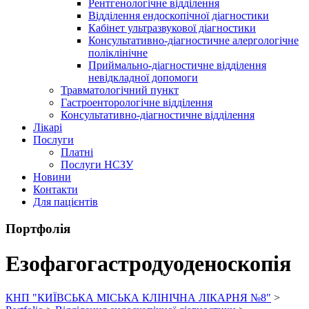
Рентгенологічне відділення
Відділення ендоскопічної діагностики
Кабінет ультразвукової діагностики
Консультативно-діагностичне алергологічне
поліклінічне
Приймально-діагностичне відділення
невідкладної допомоги
Травматологічний пункт
Гастроенторологічне відділення
Консультативно-діагностичне відділення
Лікарі
Послуги
Платні
Послуги НСЗУ
Новини
Контакти
Для пацієнтів
Портфолія
Езофагогастродуоденоскопія
КНП "КИЇВСЬКА МІСЬКА КЛІНІЧНА ЛІКАРНЯ №8"
>