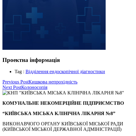
Проектна інформація
Tag :
Відділення ендоскопічної діагностики
Навігація
Previous Post
Кишкова непрохідність
Next Post
Колоносопія
записів
КОМУНАЛЬНЕ НЕКОМЕРЦІЙНЕ ПІДПРИЄМСТВО
“КИЇВСЬКА МІСЬКА КЛІНІЧНА ЛІКАРНЯ №8”
ВИКОНАВЧОГО ОРГАНУ КИЇВСЬКОЇ МІСЬКОЇ РАДИ
(КИЇВСЬКОЇ МІСЬКОЇ ДЕРЖАВНОЇ АДМІНІСТРАЦІЇ)