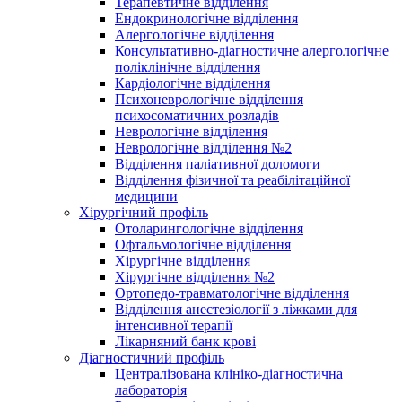
Терапевтичне відділення
Ендокринологічне відділення
Алергологічне відділення
Консультативно-діагностичне алергологічне
поліклінічне відділення
Кардіологічне відділення
Психоневрологічне відділення
психосоматичних розладів
Неврологічне відділення
Неврологічне відділення №2
Відділення паліативної доломоги
Відділення фізичної та реабілітаційної
медицини
Хірургічний профіль
Отоларингологічне відділення
Офтальмологічне відділення
Хірургічне відділення
Хірургічне відділення №2
Ортопедо-травматологічне відділення
Відділення анестезіології з ліжками для
інтенсивної терапії
Лікарняний банк крові
Діагностичний профіль
Централізована клініко-діагностична
лабораторія