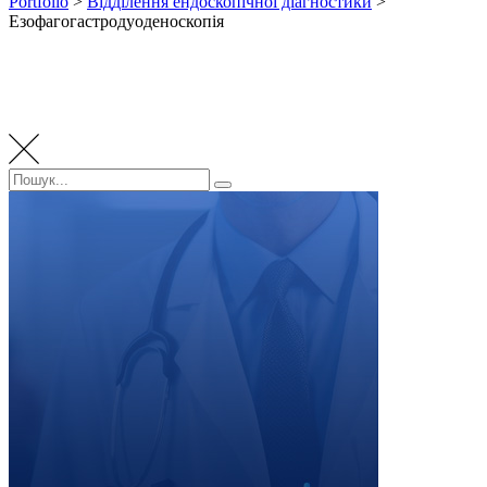
Portfolio
>
Відділення ендоскопічної діагностики
>
Езофагогастродуоденоскопія
Пошук:
Пошук