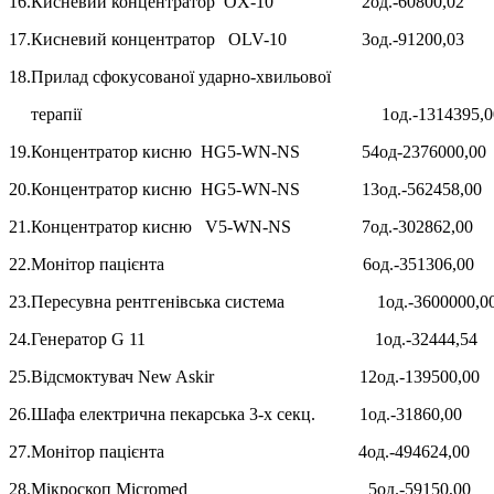
16.Кисневий концентратор OX-10 2од.-60800,02
17.Кисневий концентратор OLV-10 3од.-91200,03
18.Прилад сфокусованої ударно-хвильової
терапії 1од.-1314395,0
19.Концентратор кисню HG5-WN-NS 54од-2376000,00
20.Концентратор кисню HG5-WN-NS 13од.-562458,00
21.Концентратор кисню V5-WN-NS 7од.-302862,00
22.Монітор пацієнта 6од.-351306,00
23.Пересувна рентгенівська система 1од.-3600000,0
24.Генератор G 11 1од.-32444,54
25.Відсмоктувач New Askir 12од.-139500,00
26.Шафа електрична пекарська 3-х секц. 1од.-31860,00
27.Монітор пацієнта 4од.-494624,00
28.Мікроскоп Micromed 5од.-59150,00