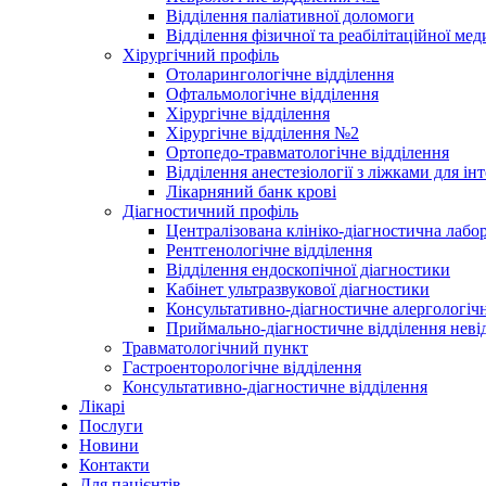
Відділення паліативної доломоги
Відділення фізичної та реабілітаційної ме
Хірургічний профіль
Отоларингологічне відділення
Офтальмологічне відділення
Хірургічне відділення
Хірургічне відділення №2
Ортопедо-травматологічне відділення
Відділення анестезіології з ліжками для ін
Лікарняний банк крові
Діагностичний профіль
Централізована клініко-діагностична лабор
Рентгенологічне відділення
Відділення ендоскопічної діагностики
Кабінет ультразвукової діагностики
Консультативно-діагностичне алергологічн
Приймально-діагностичне відділення неві
Травматологічний пункт
Гастроенторологічне відділення
Консультативно-діагностичне відділення
Лікарі
Послуги
Новини
Контакти
Для пацієнтів