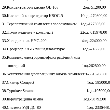
29.Концентратори кисню OL-10v 2од.-51200,00
30.Кисневий концентратор KSOC-5 10од.-279800,00
31.Терапевтичний комплекс з зволожувачем 1од.-127305,00
32.Ліжко медичне у комплекті 22од.-615978,00
33.Холодильник HYC-290 4од.-224000,00
34.Процесор 32GB /миша,клавіатура/ 1од.-21888,00
35.Комплекс електроренцефалографічний ком-
пютерний 1од.262800,00
36.Устаткування д/операційних блоків /комплект/1-5515208,60
37.Сканер Compact 1од.-585000,0
38.Турнікет Sesame 1од.-105000,0
39.Інфільтраційна лампа 1од.-58792,00
40.Система УЗД ДС-80 1од.-2336448,