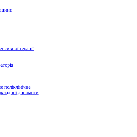
дицини
тенсивної терапії
аторія
е поліклінічне
дкладної допомоги