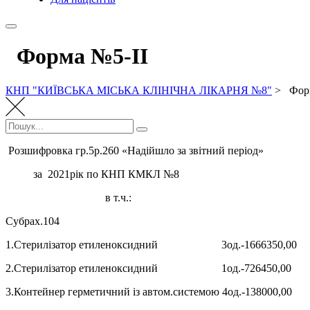
Форма №5-ІІ
КНП "КИЇВСЬКА МІСЬКА КЛІНІЧНА ЛІКАРНЯ №8"
>
Форм
Пошук:
Пошук
Розшифровка гр.5р.260 «Надійшло за звітний період»
за 2021рік по КНП КМКЛ №8
в т.ч.:
Субрах.104
1.Стерилізатор етиленоксидний 3од.-1666350,00
2.Стерилізатор етиленоксидний 1од.-726450,00
3.Контейнер герметичний із автом.системою 4од.-138000,00