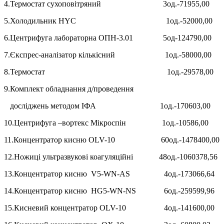
4.Термостат сухоповітряний 3од.-71955,00
5.Холодильник HYC 1од.-52000,00
6.Центрифуга лабораторна ОПН-3.01 5од-124790,00
7.Єкспрес-аналізатор кількісний 1од.-58000,00
8.Термостат 1од.-29578,00
9.Комплект обладнання д/проведення
досліджень методом ІФА 1од.-170603,00
10.Центрифуга –вортекс Мікроспін 1од.-10586,00
11.Концентратор кисню OLV-10 60од.-1478400,00
12.Ножиці ультразвукові коагуляційні 48од.-1060378,56
13.Концентратор кисню V5-WN-AS 4од.-173066,64
14.Концентратор кисню HG5-WN-NS 6од.-259599,96
15.Кисневий концентратор OLV-10 4од.-141600,00