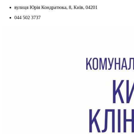
Skip
вулиця Юрія Кондратюка, 8, Київ, 04201
to
044 502 3737
content