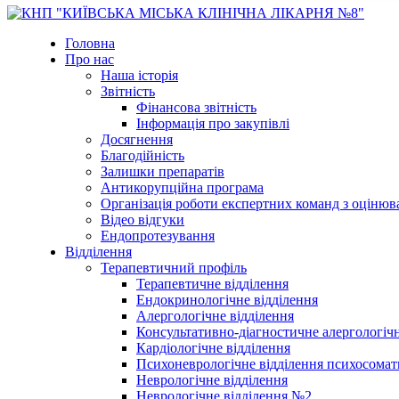
Головна
Про нас
Наша історія
Звітність
Фінансова звітність
Інформація про закупівлі
Досягнення
Благодійність
Залишки препаратів
Антикорупційна програма
Організація роботи експертних команд з оцін
Відео відгуки
Ендопротезування
Відділення
Терапевтичний профіль
Терапевтичне відділення
Ендокринологічне відділення
Алергологічне відділення
Консультативно-діагностичне алергологічн
Кардіологічне відділення
Психоневрологічне відділення психосомат
Неврологічне відділення
Неврологічне відділення №2