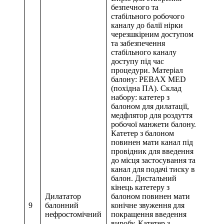
безпечного та
стабільного робочого
каналу до балії нірки
черезшкірним доступом
та забезпечення
стабільного каналу
доступу під час
процедури. Матеріал
балону: PEBAX MED
(похідна ПА). Склад
набору: катетер з
балоном для дилатації,
медфлятор для роздуття
робочої манжети балону.
Катетер з балоном
повинен мати канал під
провідник для введення
до місця застосування та
канал для подачі тиску в
балон. Дистальний
кінець катетеру з
Дилататор
балоном повинен мати
9
балонний
конічне звуження для
нефростомічний
покращення введення
виробу. Катетер з