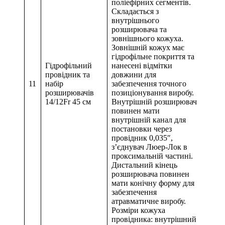
поліефірних сегментів.
Складається з
внутрішнього
розширювача та
зовнішнього кожуха.
Зовнішній кожух має
гідрофільне покриття та
Гідрофільний
нанесені відмітки
провідник та
довжини для
11
набір
забезпечення точного
розширювачів
позиціонування виробу.
14/12Fr 45 см
Внутрішній розширювач
повинен мати
внутрішній канал для
постановки через
провідник 0,035″,
з’єднувач Люер-Лок в
проксимальній частині.
Дистальний кінець
розширювача повинен
мати конічну форму для
забезпечення
атравматичне виробу.
Розміри кожуха
провідника: внутрішний