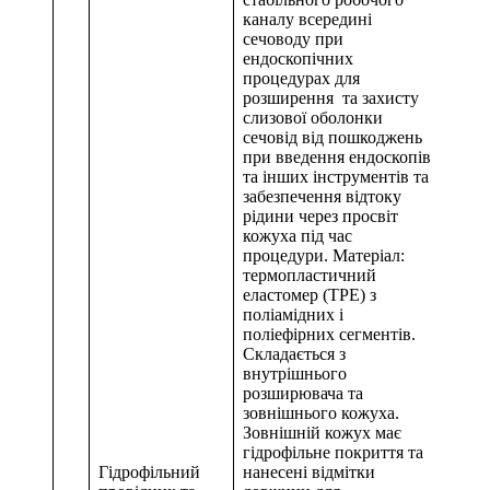
каналу всередині
сечоводу при
ендоскопічних
процедурах для
розширення та захисту
слизової оболонки
сечовід від пошкоджень
при введення ендоскопів
та інших інструментів та
забезпечення відтоку
рідини через просвіт
кожуха під час
процедури. Матеріал:
термопластичний
еластомер (TPE) з
поліамідних і
поліефірних сегментів.
Складається з
внутрішнього
розширювача та
зовнішнього кожуха.
Зовнішній кожух має
гідрофільне покриття та
Гідрофільний
нанесені відмітки