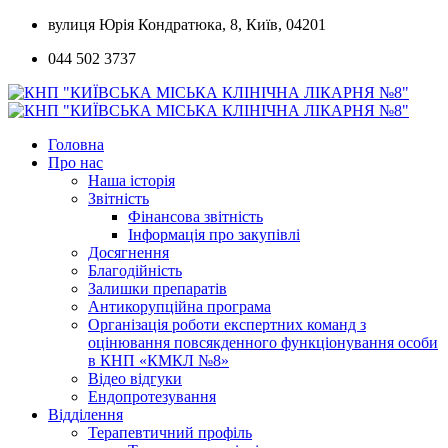
Skip
вулиця Юрія Кондратюка, 8, Київ, 04201
to
044 502 3737
content
Головна
Про нас
Наша історія
Звітність
Фінансова звітність
Інформація про закупівлі
Досягнення
Благодійність
Залишки препаратів
Антикорупційна програма
Організація роботи експертних команд з
оцінювання повсякденного функціонування особи
в КНП «КМКЛ №8»
Відео відгуки
Ендопротезування
Відділення
Терапевтичний профіль