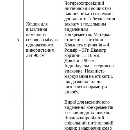
Чотирьохпровідний
нитіноловий кошик без
накінечника з системою
доставки та забезпечення
Кошик для
захвату з подальшим
видалення
видаленням
каменів із
конкрементів. Матеріал
5
сечового міхура
стрижнів – нитінол.
одноразового
Кількість стрижнів – 4.
використання
Розмір – 3Fr. Діаметр
3Fr 90 см
корзини 11-16 мм.
Довжина 90 см.
Індивідуальна стерильна
упаковка. Наявність
маркування на етикетці,
що дозволяє точно
визначити параметри
виробу.
Виріб для механічного
видалення конкрементів
з сечовивідних шляхів.
Чотирьохпровідний
спіральний нитіноловий
кошик з накінечником з