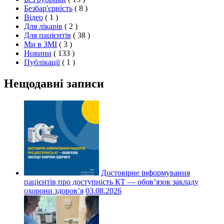
Безбар'єрність
( 8 )
Відео
( 1 )
Для лікарів
( 2 )
Для пацієнтів
( 38 )
Ми в ЗМІ
( 3 )
Новини
( 133 )
Публікації
( 1 )
Нещодавні записи
Достовірне інформування
пацієнтів про доступність КТ — обов’язок закладу
охорони здоров’я
03.08.2026