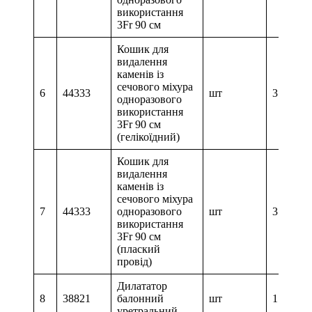
використання
3Fr 90 см
Кошик для
видалення
каменів із
сечового міхура
6
44333
шт
3
одноразового
використання
3Fr 90 см
(гелікоїдний)
Кошик для
видалення
каменів із
сечового міхура
7
44333
одноразового
шт
3
використання
3Fr 90 см
(плаский
провід)
Дилататор
8
38821
балонний
шт
1
уретральний