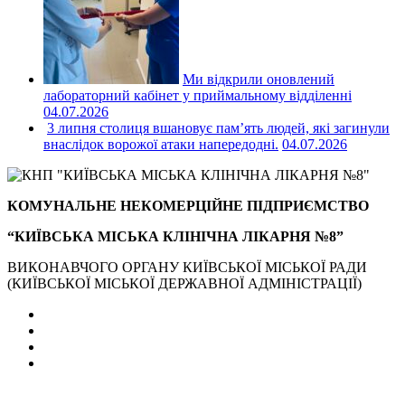
Ми відкрили оновлений
лабораторний кабінет у приймальному відділенні
04.07.2026
3 липня столиця вшановує пам’ять людей, які загинули
внаслідок ворожої атаки напередодні.
04.07.2026
КОМУНАЛЬНЕ НЕКОМЕРЦІЙНЕ ПІДПРИЄМСТВО
“КИЇВСЬКА МІСЬКА КЛІНІЧНА ЛІКАРНЯ №8”
ВИКОНАВЧОГО ОРГАНУ КИЇВСЬКОЇ МІСЬКОЇ РАДИ
(КИЇВСЬКОЇ МІСЬКОЇ ДЕРЖАВНОЇ АДМІНІСТРАЦІЇ)