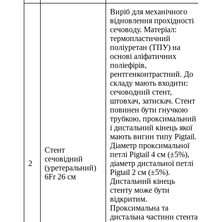
Виріб для механічного
відновлення прохідності
сечоводу. Матеріал:
термопластичний
поліуретан (ТПУ) на
основі аліфатичних
поліефірів,
рентгенконтрастний. До
складу мають входити:
сечоводний стент,
штовхач, затискач. Стент
повинен бути гнучкою
трубкою, проксимальний
і дистальний кінець якої
мають вигин типу Pigtail.
Діаметр проксимальної
Стент
петлі Pigtail 4 см (±5%),
сечовідний
2
діаметр дистальної петлі
(уретеральний)
Pigtail 2 см (±5%).
6Fr 26 см
Дистальний кінець
стенту може бути
відкритим.
Проксимальна та
дистальна частини стента