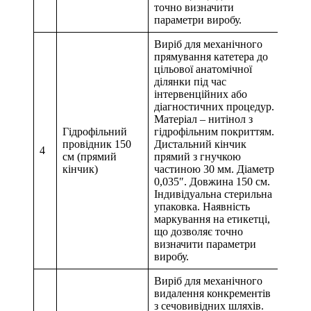
точно визначити
параметри виробу.
Виріб для механічного
прямування катетера до
цільової анатомічної
ділянки під час
інтервенційних або
діагностичних процедур.
Матеріал – нитінол з
Гідрофільний
гідрофільним покриттям.
провідник 150
Дистальний кінчик
4
см (прямий
прямий з гнучкою
кінчик)
частиною 30 мм. Діаметр
0,035″. Довжина 150 см.
Індивідуальна стерильна
упаковка. Наявність
маркування на етикетці,
що дозволяє точно
визначити параметри
виробу.
Виріб для механічного
видалення конкрементів
з сечовивідних шляхів.