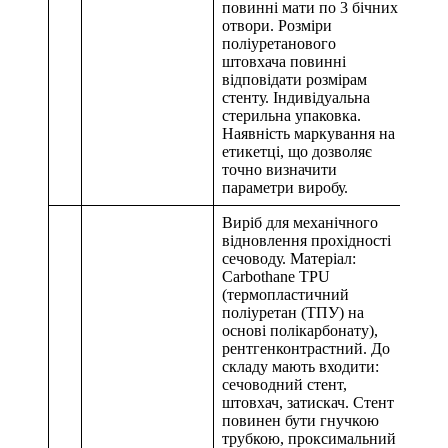
повинні мати по 3 бічних
отвори. Розміри
поліуретанового
штовхача повинні
відповідати розмірам
стенту. Індивідуальна
стерильна упаковка.
Наявність маркування на
етикетці, що дозволяє
точно визначити
параметри виробу.
Виріб для механічного
відновлення прохідності
сечоводу. Матеріал:
Carbothane TPU
(термопластичний
поліуретан (ТПУ) на
основі полікарбонату),
рентгенконтрастний. До
складу мають входити:
сечоводний стент,
штовхач, затискач. Стент
повинен бути гнучкою
трубкою, проксимальний