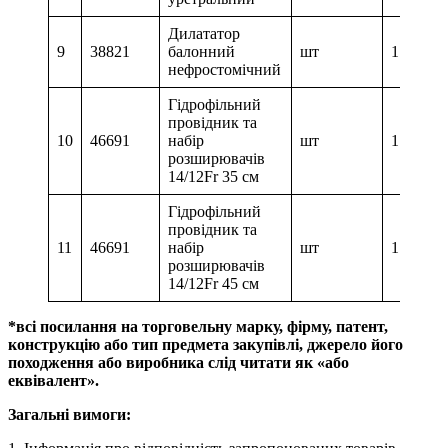
Дилататор
9
38821
балонний
шт
1
нефростомічний
Гідрофільний
провідник та
10
46691
набір
шт
1
розширювачів
14/12Fr 35 см
Гідрофільний
провідник та
11
46691
набір
шт
1
розширювачів
14/12Fr 45 см
*всі посилання на торговельну марку, фірму, патент,
конструкцію або тип предмета закупівлі, джерело його
походження або виробника слід читати як «або
еквівалент».
Загальні вимоги: