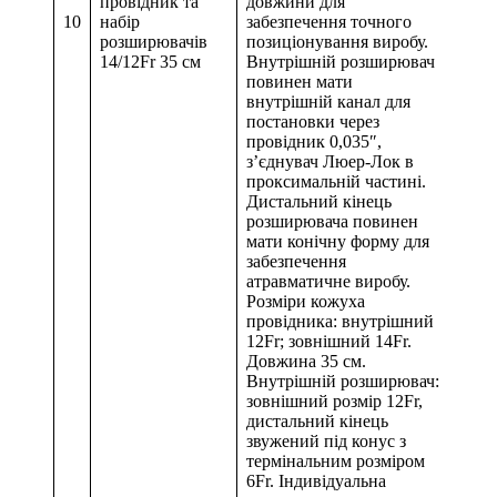
провідник та
довжини для
10
набір
забезпечення точного
розширювачів
позиціонування виробу.
14/12Fr 35 см
Внутрішній розширювач
повинен мати
внутрішній канал для
постановки через
провідник 0,035″,
з’єднувач Люер-Лок в
проксимальній частині.
Дистальний кінець
розширювача повинен
мати конічну форму для
забезпечення
атравматичне виробу.
Розміри кожуха
провідника: внутрішний
12Fr; зовнішний 14Fr.
Довжина 35 см.
Внутрішній розширювач:
зовнішний розмір 12Fr,
дистальний кінець
звужений під конус з
термінальним розміром
6Fr. Індивідуальна