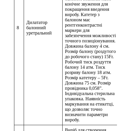
конічне звуження для
покращення введення
виробу. Катетер з
балоном має
Дилататор
рентгенконтрастні
8
балонний
маркери для
уретральний
забезпечення можливості
точного позиціонування.
Довжина балону 4 см.
Розмір балону (роздутого
до робочого стану) 15Fr.
Робочий тиск роздуття
балону 14 атм. Тиск
розриву балону 18 атм.
Розмір катетеру – 5Fr.
Довжина 75 см. Розмір
провідника 0,058”.
Індивідуальна стерильна
упаковка. Наявність
маркування на етикетці,
що дозволяє точно
визначити параметри
виробу.
Виріб для створення