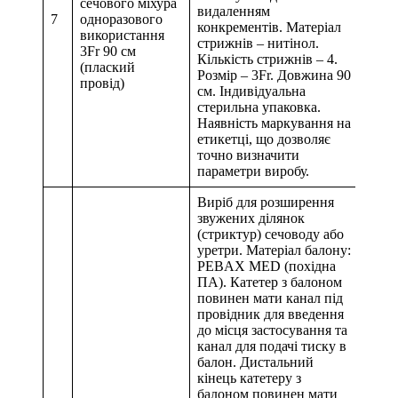
сечового міхура
видаленням
7
одноразового
конкрементів. Матеріал
використання
стрижнів – нитінол.
3Fr 90 см
Кількість стрижнів – 4.
(плаский
Розмір – 3Fr. Довжина 90
провід)
см. Індивідуальна
стерильна упаковка.
Наявність маркування на
етикетці, що дозволяє
точно визначити
параметри виробу.
Виріб для розширення
звужених ділянок
(стриктур) сечоводу або
уретри. Матеріал балону:
PEBAX MED (похідна
ПА). Катетер з балоном
повинен мати канал під
провідник для введення
до місця застосування та
канал для подачі тиску в
балон. Дистальний
кінець катетеру з
балоном повинен мати