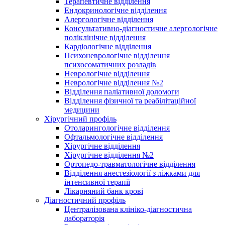
Терапевтичне відділення
Ендокринологічне відділення
Алергологічне відділення
Консультативно-діагностичне алергологічне
поліклінічне відділення
Кардіологічне відділення
Психоневрологічне відділення
психосоматичних розладів
Неврологічне відділення
Неврологічне відділення №2
Відділення паліативної доломоги
Відділення фізичної та реабілітаційної
медицини
Хірургічний профіль
Отоларингологічне відділення
Офтальмологічне відділення
Хірургічне відділення
Хірургічне відділення №2
Ортопедо-травматологічне відділення
Відділення анестезіології з ліжками для
інтенсивної терапії
Лікарняний банк крові
Діагностичний профіль
Централізована клініко-діагностична
лабораторія