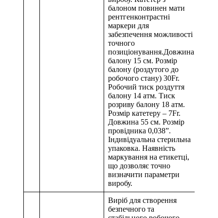
балоном повинен мати
рентгенконтрастні
маркери для
забезпечення можливості
точного
позиціонування.Довжина
балону 15 см. Розмір
балону (роздутого до
робочого стану) 30Fr.
Робочий тиск роздуття
балону 14 атм. Тиск
розриву балону 18 атм.
Розмір катетеру – 7Fr.
Довжина 55 см. Розмір
провідника 0,038”.
Індивідуальна стерильна
упаковка. Наявність
маркування на етикетці,
що дозволяє точно
визначити параметри
виробу.
Виріб для створення
безпечного та
стабільного робочого