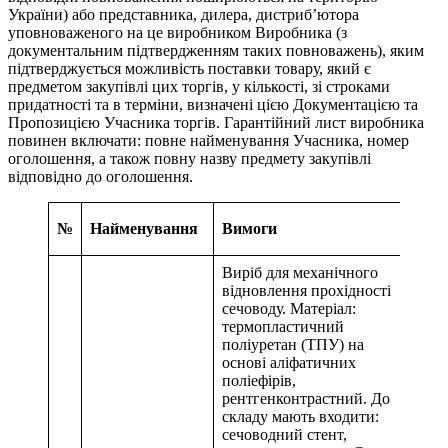
України) або представника, дилера, дистриб’ютора
уповноваженого на це виробником Виробника (з
документальним підтвердженням таких повноважень), яким
підтверджується можливість поставки товару, який є
предметом закупівлі цих торгів, у кількості, зі строками
придатності та в терміни, визначені цією Документацією та
Пропозицією Учасника торгів. Гарантійний лист виробника
повинен включати: повне найменування Учасника, номер
оголошення, а також повну назву предмету закупівлі
відповідно до оголошення.
Відп
№
Найменування
Вимоги
так/
Виріб для механічного
відновлення прохідності
сечоводу. Матеріал:
термопластичний
поліуретан (ТПУ) на
основі аліфатичних
поліефірів,
рентгенконтрастний. До
складу мають входити:
сечоводний стент,