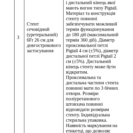
і дистальний кінець якої
мають вигин типу Pigtail.
Матеріал та конструкція
стенту повинні
Стент
забезпечувати можливий
сечовідний
термін функціонування
(уретеральний)
до 180 діб (максимальний
3
6Fr 26 см для
термін 360 діб). Діаметр
довгострокового
проксимальної петлі
застосування
Pigtail 4 см (±5%), діаметр
дистальної петлі Pigtail 2
см (±5%). Дистальний
кінець стенту може бути
відкритим.
Проксимальна та
дистальна частини стента
повинні мати по 3 бічних
отвори. Розміри
поліуретанового
штовхача повинні
відповідати розмірам
стенту. Індивідуальна
стерильна упаковка.
Наявність маркування на
етикетці, що дозволяє