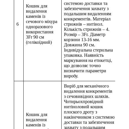
системою доставки та
Кошик для
забезпечення захвату з
видалення
подальшим видаленням
каменів із
конкрементів. Матеріал
сечового міхура
6
стрижнів – нитінол.
одноразового
Кількість стрижнів – 4.
використання
Розмір – 3Fr. Діаметр
3Fr 90 см
корзини 13-16 мм.
(гелікоїдний)
Довжина 90 см.
Індивідуальна стерильна
упаковка. Наявність
маркування на етикетці,
що дозволяє точно
визначити параметри
виробу.
Виріб для механічного
видалення конкрементів
з сечовивідних шляхів.
Чотирьохпровідний
нитіноловий кошик
плоского дроту з
Кошик для
накінечником з системою
видалення
доставки та забезпечення
каменів із
захвату з подальшим