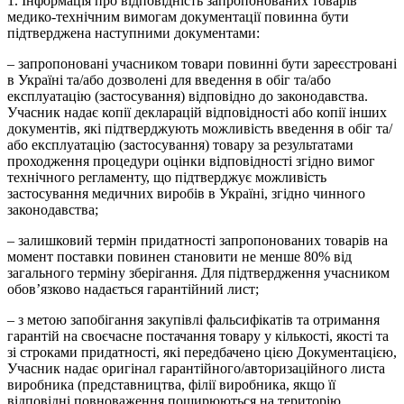
1. Інформація про відповідність запропонованих товарів
медико-технічним вимогам документації повинна бути
підтверджена наступними документами:
– запропоновані учасником товари повинні бути зареєстровані
в Україні та/або дозволені для введення в обіг та/або
експлуатацію (застосування) відповідно до законодавства.
Учасник надає копії декларацій відповідності або копії інших
документів, які підтверджують можливість введення в обіг та/
або експлуатацію (застосування) товару за результатами
проходження процедури оцінки відповідності згідно вимог
технічного регламенту, що підтверджує можливість
застосування медичних виробів в Україні, згідно чинного
законодавства;
– залишковий термін придатності запропонованих товарів на
момент поставки повинен становити не менше 80% від
загального терміну зберігання. Для підтвердження учасником
обов’язково надається гарантійний лист;
– з метою запобігання закупівлі фальсифікатів та отримання
гарантій на своєчасне постачання товару у кількості, якості та
зі строками придатності, які передбачено цією Документацією,
Учасник надає оригінал гарантійного/авторизаційного листа
виробника (представництва, філії виробника, якщо її
відповідні повноваження поширюються на територію