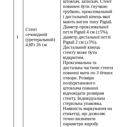
штовхач, затискач. Стент
повинен бути гнучкою
трубкою, проксимальний
і дистальний кінець якої
мають вигин типу Pigtail.
Діаметр проксимальної
Стент
петлі Pigtail 4 см (±5%),
сечовідний
1
діаметр дистальної петлі
(уретеральний)
Pigtail 2 см (±5%).
4,8Fr 26 см
Дистальний кінець
стенту може бути
відкритим.
Проксимальна та
дистальна частини стента
повинні мати по 3 бічних
отвори. Розміри
поліуретанового
штовхача повинні
відповідати розмірам
стенту. Індивідуальна
стерильна упаковка.
Наявність маркування на
етикетці, що дозволяє
точно визначити
параметри виробу.