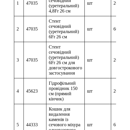
сечовідний
1
47035
шт
20
(уретеральний)
4,8Fr 26 см
Стент
сечовідний
2
47035
шт
60
(уретеральний)
6Fr 26 см
Стент
сечовідний
(уретеральний)
3
47035
шт
20
6Fr 26 см для
довгострокового
застосування
Гідрофільний
провідник 150
4
45623
шт
20
см (прямий
кінчик)
Кошик для
видалення
каменів із
5
44333
сечового міхура
шт
6
одноразового