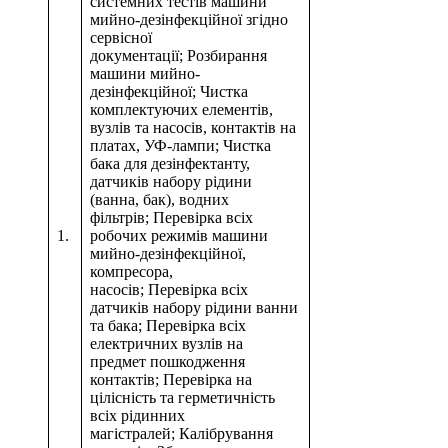
системних тестів машини
мийно-дезінфекційної згідно
сервісної
документації; Розбирання
машини мийно-
дезінфекційної; Чистка
комплектуючих елементів,
вузлів та насосів, контактів на
платах, УФ-лампи; Чистка
бака для дезінфектанту,
датчиків набору рідини
(ванна, бак), водних
фільтрів; Перевірка всіх
1.
робочих режимів машини
мийно-дезінфекційної,
компресора,
насосів; Перевірка всіх
датчиків набору рідини ванни
та бака; Перевірка всіх
електричних вузлів на
предмет пошкодження
контактів; Перевірка на
цілісність та герметичність
всіх рідинних
магістралей; Калібрування