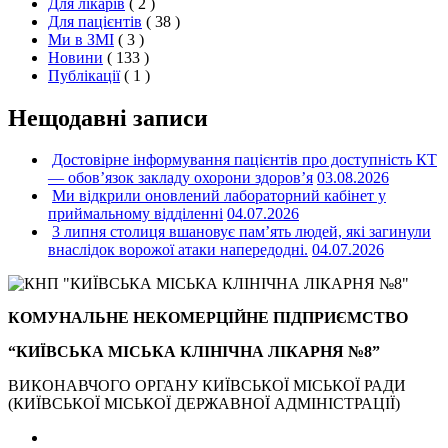
Для лікарів
( 2 )
Для пацієнтів
( 38 )
Ми в ЗМІ
( 3 )
Новини
( 133 )
Публікації
( 1 )
Нещодавні записи
Достовірне інформування пацієнтів про доступність КТ
— обов’язок закладу охорони здоров’я
03.08.2026
Ми відкрили оновлений лабораторний кабінет у
приймальному відділенні
04.07.2026
3 липня столиця вшановує пам’ять людей, які загинули
внаслідок ворожої атаки напередодні.
04.07.2026
КОМУНАЛЬНЕ НЕКОМЕРЦІЙНЕ ПІДПРИЄМСТВО
“КИЇВСЬКА МІСЬКА КЛІНІЧНА ЛІКАРНЯ №8”
ВИКОНАВЧОГО ОРГАНУ КИЇВСЬКОЇ МІСЬКОЇ РАДИ
(КИЇВСЬКОЇ МІСЬКОЇ ДЕРЖАВНОЇ АДМІНІСТРАЦІЇ)