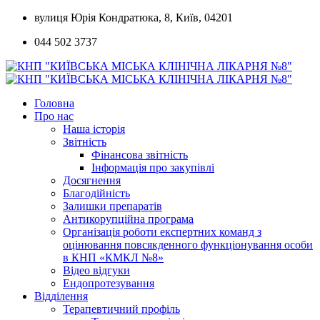
Skip
вулиця Юрія Кондратюка, 8, Київ, 04201
to
044 502 3737
content
Головна
Про нас
Наша історія
Звітність
Фінансова звітність
Інформація про закупівлі
Досягнення
Благодійність
Залишки препаратів
Антикорупційна програма
Організація роботи експертних команд з
оцінювання повсякденного функціонування особи
в КНП «КМКЛ №8»
Відео відгуки
Ендопротезування
Відділення
Терапевтичний профіль