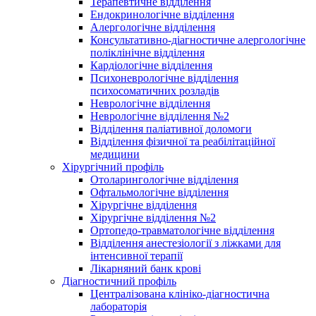
Терапевтичне відділення
Ендокринологічне відділення
Алергологічне відділення
Консультативно-діагностичне алергологічне
поліклінічне відділення
Кардіологічне відділення
Психоневрологічне відділення
психосоматичних розладів
Неврологічне відділення
Неврологічне відділення №2
Відділення паліативної доломоги
Відділення фізичної та реабілітаційної
медицини
Хірургічний профіль
Отоларингологічне відділення
Офтальмологічне відділення
Хірургічне відділення
Хірургічне відділення №2
Ортопедо-травматологічне відділення
Відділення анестезіології з ліжками для
інтенсивної терапії
Лікарняний банк крові
Діагностичний профіль
Централізована клініко-діагностична
лабораторія