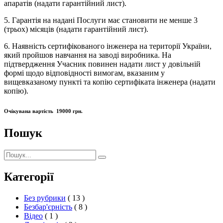
апаратів (надати гарантійний лист).
5. Гарантія на надані Послуги має становити не менше 3
(трьох) місяців (надати гарантійний лист).
6. Наявність сертифікованого інженера на території України,
який пройшов навчання на заводі виробника. На
підтвердження Учасник повинен надати лист у довільній
формі щодо відповідності вимогам, вказаним у
вищевказаному пункті та копію сертифіката інженера (надати
копію).
Очікувана вартість 19000 грн.
Пошук
Пошук:
Пошук
Категорії
Без рубрики
( 13 )
Безбар'єрність
( 8 )
Відео
( 1 )