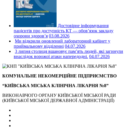
Достовірне інформування
пацієнтів про доступність КТ — обов’язок закладу
охорони здоров’я
03.08.2026
Ми відкрили оновлений лабораторний кабінет у
приймальному відділенні
04.07.2026
3 липня столиця вшановує пам’ять людей, які загинули
внаслідок ворожої атаки напередодні.
04.07.2026
КОМУНАЛЬНЕ НЕКОМЕРЦІЙНЕ ПІДПРИЄМСТВО
“КИЇВСЬКА МІСЬКА КЛІНІЧНА ЛІКАРНЯ №8”
ВИКОНАВЧОГО ОРГАНУ КИЇВСЬКОЇ МІСЬКОЇ РАДИ
(КИЇВСЬКОЇ МІСЬКОЇ ДЕРЖАВНОЇ АДМІНІСТРАЦІЇ)