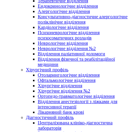
Терапевтичне відділення
Ендокринологічне відділення
Алергологічне відділення
Консультативно-діагностичне алергологічне
поліклінічне відділення
Кардіологічне відділення
Психоневрологічне відділення
психосоматичних розладів
Неврологічне відділення
Неврологічне відділення №2
Відділення паліативної доломоги
Відділення фізичної та реабілітаційної
медицини
Хірургічний профіль
Отоларингологічне відділення
Офтальмологічне відділення
Хірургічне відділення
Хірургічне відділення №2
Ортопедо-травматологічне відділення
Відділення анестезіології з ліжками для
інтенсивної терапії
Лікарняний банк крові
Діагностичний профіль
Централізована клініко-діагностична
лабораторія