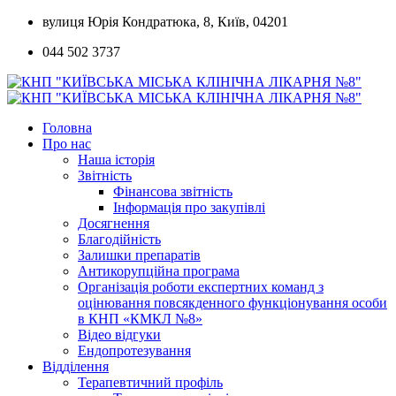
Skip
вулиця Юрія Кондратюка, 8, Київ, 04201
to
044 502 3737
content
Головна
Про нас
Наша історія
Звітність
Фінансова звітність
Інформація про закупівлі
Досягнення
Благодійність
Залишки препаратів
Антикорупційна програма
Організація роботи експертних команд з
оцінювання повсякденного функціонування особи
в КНП «КМКЛ №8»
Відео відгуки
Ендопротезування
Відділення
Терапевтичний профіль