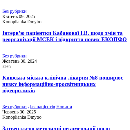
Без рубрики
Квітень 09. 2025
Konoplianka Dmytro
Інтервʼю пацієнтки Кабанової І.В. щодо змін та
реорганізації МСЕК і відкриття нових ЕКОПФО
Без рубрики
Жовтень 30. 2024
Elen
Київська міська клінічна лікарня №8 поширює
низку інформаційно-просвітницьких
відеороликів
Без рубрики
Для пацієнтів
Новини
Червень 30. 2025
Konoplianka Dmytro
Затверджено методичні рекомендації щодо