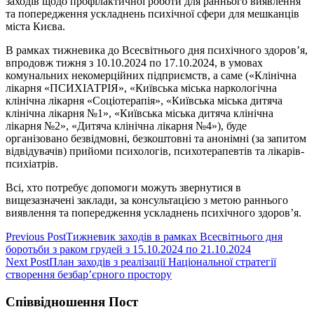
заходів щодо профілактичної роботи для раннього виявлення
та попередження ускладнень психічної сфери для мешканців
міста Києва.
В рамках тижневика до Всесвітнього дня психічного здоров’я,
впродовж тижня з 10.10.2024 по 17.10.2024, в умовах
комунальних некомерційних підприємств, а саме («Клінічна
лікарня «ПСИХІАТРІЯ», «Київська міська наркологічна
клінічна лікарня «Соціотерапія», «Київська міська дитяча
клінічна лікарня №1», «Київська міська дитяча клінічна
лікарня №2», «Дитяча клінічна лікарня №4»), буде
організовано безвідмовні, безкоштовні та анонімні (за запитом
відвідувачів) прийоми психологів, психотерапевтів та лікарів-
психіатрів.
Всі, хто потребує допомоги можуть звернутися в
вищезазначені заклади, за консультацією з метою раннього
виявлення та попередження ускладнень психічного здоров’я.
Навігація
Previous Post
Тижневик заходів в рамках Всесвітнього дня
боротьби з раком грудей з 15.10.2024 по 21.10.2024
записів
Next Post
План заходів з реалізації Національної стратегії
створення безбар’єрного простору
Співвідношення Пост