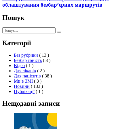
облаштування безбар’єрних маршрутів
Пошук
Пошук:
Пошук
Категорії
Без рубрики
( 13 )
Безбар'єрність
( 8 )
Відео
( 1 )
Для лікарів
( 2 )
Для пацієнтів
( 38 )
Ми в ЗМІ
( 3 )
Новини
( 133 )
Публікації
( 1 )
Нещодавні записи