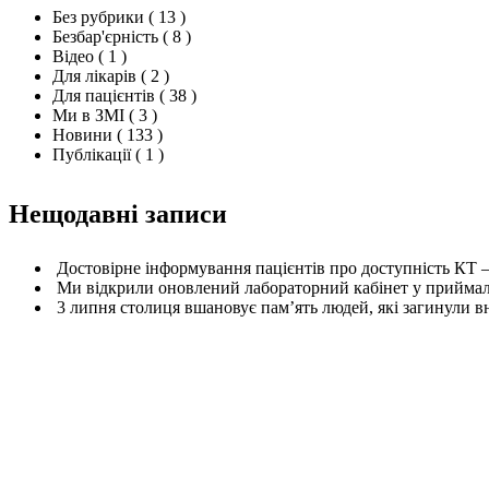
Без рубрики
( 13 )
Безбар'єрність
( 8 )
Відео
( 1 )
Для лікарів
( 2 )
Для пацієнтів
( 38 )
Ми в ЗМІ
( 3 )
Новини
( 133 )
Публікації
( 1 )
Нещодавні записи
Достовірне інформування пацієнтів про доступність КТ 
Ми відкрили оновлений лабораторний кабінет у приймал
3 липня столиця вшановує пам’ять людей, які загинули в