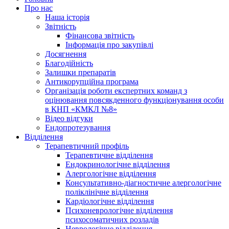
Про нас
Наша історія
Звітність
Фінансова звітність
Інформація про закупівлі
Досягнення
Благодійність
Залишки препаратів
Антикорупційна програма
Організація роботи експертних команд з
оцінювання повсякденного функціонування особи
в КНП «КМКЛ №8»
Відео відгуки
Ендопротезування
Відділення
Терапевтичний профіль
Терапевтичне відділення
Ендокринологічне відділення
Алергологічне відділення
Консультативно-діагностичне алергологічне
поліклінічне відділення
Кардіологічне відділення
Психоневрологічне відділення
психосоматичних розладів
Неврологічне відділення