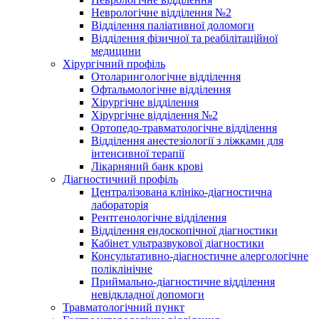
Неврологічне відділення №2
Відділення паліативної доломоги
Відділення фізичної та реабілітаційної
медицини
Хірургічний профіль
Отоларингологічне відділення
Офтальмологічне відділення
Хірургічне відділення
Хірургічне відділення №2
Ортопедо-травматологічне відділення
Відділення анестезіології з ліжками для
інтенсивної терапії
Лікарняний банк крові
Діагностичний профіль
Централізована клініко-діагностична
лабораторія
Рентгенологічне відділення
Відділення ендоскопічної діагностики
Кабінет ультразвукової діагностики
Консультативно-діагностичне алергологічне
поліклінічне
Приймально-діагностичне відділення
невідкладної допомоги
Травматологічний пункт