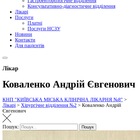
Гастроенторологічне відділення
Консультативно-діагностичне відділення
Лікарі
Послуги
Платні
Послуги НСЗУ
Новини
Контакти
Для пацієнтів
Лікар
Коваленко Андрій Євгенович
КНП "КИЇВСЬКА МІСЬКА КЛІНІЧНА ЛІКАРНЯ №8"
>
Лікарі
>
Хірургічне відділення №2
>
Коваленко Андрій
Євгенович
Пошук:
Пошук