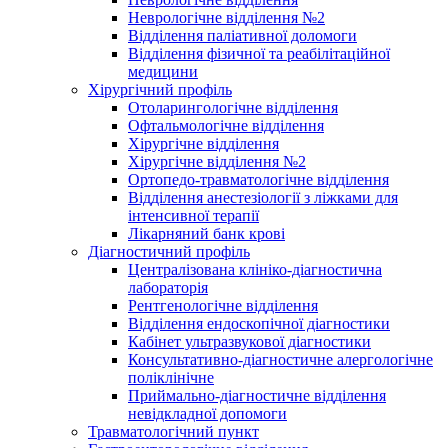
Неврологічне відділення №2
Відділення паліативної доломоги
Відділення фізичної та реабілітаційної
медицини
Хірургічний профіль
Отоларингологічне відділення
Офтальмологічне відділення
Хірургічне відділення
Хірургічне відділення №2
Ортопедо-травматологічне відділення
Відділення анестезіології з ліжками для
інтенсивної терапії
Лікарняний банк крові
Діагностичний профіль
Централізована клініко-діагностична
лабораторія
Рентгенологічне відділення
Відділення ендоскопічної діагностики
Кабінет ультразвукової діагностики
Консультативно-діагностичне алергологічне
поліклінічне
Приймально-діагностичне відділення
невідкладної допомоги
Травматологічний пункт