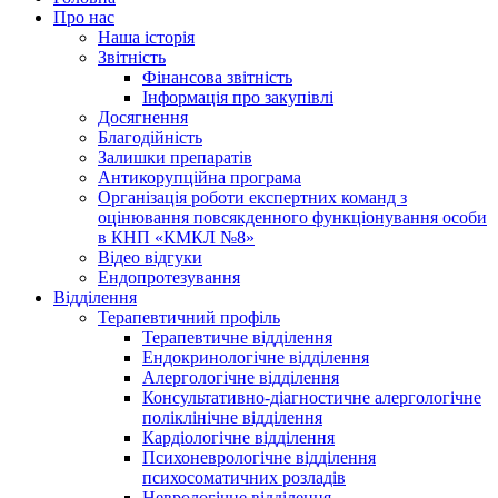
Про нас
Наша історія
Звітність
Фінансова звітність
Інформація про закупівлі
Досягнення
Благодійність
Залишки препаратів
Антикорупційна програма
Організація роботи експертних команд з
оцінювання повсякденного функціонування особи
в КНП «КМКЛ №8»
Відео відгуки
Ендопротезування
Відділення
Терапевтичний профіль
Терапевтичне відділення
Ендокринологічне відділення
Алергологічне відділення
Консультативно-діагностичне алергологічне
поліклінічне відділення
Кардіологічне відділення
Психоневрологічне відділення
психосоматичних розладів
Неврологічне відділення