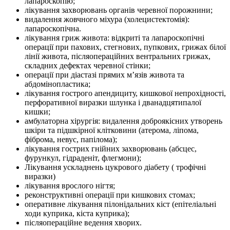
лапароскопію;
лікування захворювань органів черевної порожнини;
видалення жовчного міхура (холецистектомія):
лапароскопічна.
лікування гриж живота: відкриті та лапароскопічні
операції при пахових, стегнових, пупкових, грижах білої
лінії живота, післяопераційних вентральних грижах,
складних дефектах черевної стінки;
операції при діастазі прямих м’язів живота та
абдомінопластика;
лікування гострого апендициту, кишкової непрохідності,
перфоративної виразки шлунка і дванадцятипалої
кишки;
амбулаторна хірургія: видалення доброякісних утворень
шкіри та підшкірної клітковини (атерома, ліпома,
фіброма, невус, папілома);
лікування гострих гнійних захворювань (абсцес,
фурункул, гідраденіт, флегмони);
Лікування ускладнень цукрового діабету ( трофічні
виразки)
лікування врослого нігтя;
реконструктивні операції при кишкових стомах;
оперативне лікування пілонідальних кіст (епітеліальні
ходи куприка, кіста куприка);
післяопераційне ведення хворих.