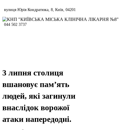
Skip
to
вулиця Юрія Кондратюка, 8, Київ, 04201
content
044 502 3737
3 липня столиця
вшановує пам’ять
людей, які загинули
внаслідок ворожої
атаки напередодні.