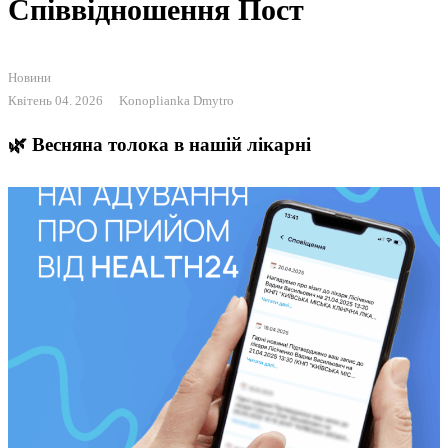
Співвідношення Пост
Новини
Квітень 04. 2026
Konoplianka Dmytro
🌿 Весняна толока в нашій лікарні