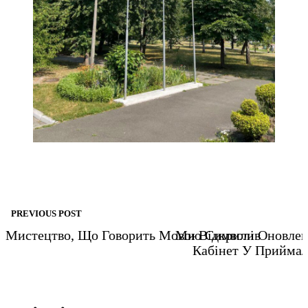
Навігація
записів
PREVIOUS POST
Мистецтво, Що Говорить Мовою Символів
Ми Відкрили Оновлен
Кабінет У Приймал