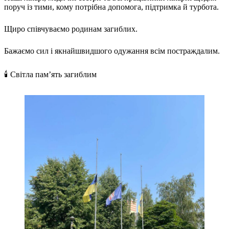
поруч із тими, кому потрібна допомога, підтримка й турбота.
Щиро співчуваємо родинам загиблих.
Бажаємо сил і якнайшвидшого одужання всім постраждалим.
🕯️ Світла пам’ять загиблим