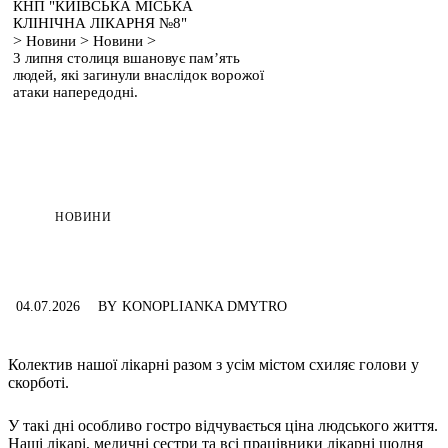
КНП "КИЇВСЬКА МІСЬКА
КЛІНІЧНА ЛІКАРНЯ №8"
>
>
>
Новини
Новини
3 липня столиця вшановує пам’ять
людей, які загинули внаслідок ворожої
атаки напередодні.
НОВИНИ
04.07.2026
BY
KONOPLIANKA DMYTRO
Колектив нашої лікарні разом з усім містом схиляє голови у
скорботі.
У такі дні особливо гостро відчувається ціна людського життя.
Наші лікарі, медичні сестри та всі працівники лікарні щодня