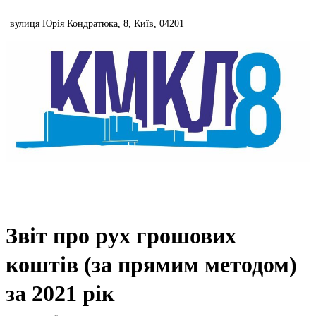
Skip
to
вулиця Юрія Кондратюка, 8, Київ, 04201
content
044 502 3737
Звіт про рух грошових
коштів (за прямим методом)
за 2021 рік