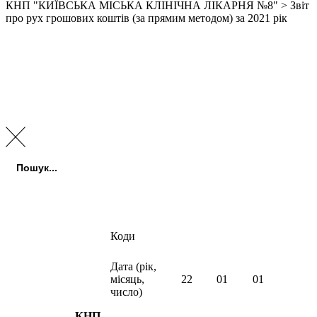
КНП "КИЇВСЬКА МІСЬКА КЛІНІЧНА ЛІКАРНЯ №8"
>
Звіт
про рух грошових коштів (за прямим методом) за 2021 рік
Пошук:
Пошук
Коди
Дата (рік,
місяць,
22
01
01
число)
КНП