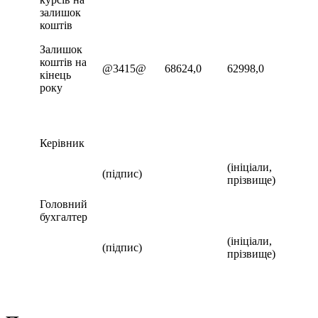
залишок
коштів
Залишок
коштів на
@3415@
68624,0
62998,0
кінець
року
Керівник
(ініціали,
(підпис)
прізвище)
Головний
бухгалтер
(ініціали,
(підпис)
прізвище)