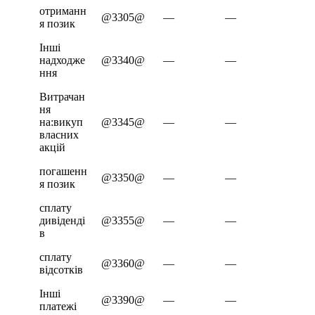
отриманн
@3305@
—
—
я позик
Інші
надходже
@3340@
—
—
ння
Витрачан
ня
на:викуп
@3345@
—
—
власних
акцій
погашенн
@3350@
—
—
я позик
сплату
дивіденді
@3355@
—
—
в
сплату
@3360@
—
—
відсотків
Інші
@3390@
—
—
платежі