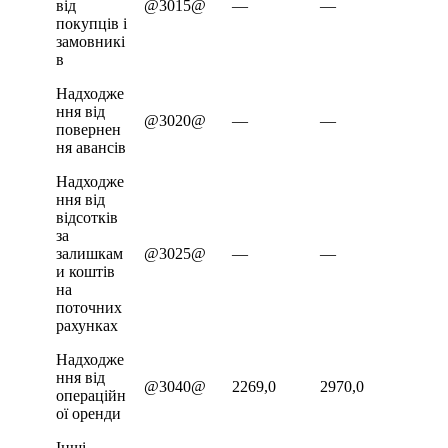
від
@3015@
—
—
покупців і
замовникі
в
Надходже
ння від
@3020@
—
—
повернен
ня авансів
Надходже
ння від
відсотків
за
залишкам
@3025@
—
—
и коштів
на
поточних
рахунках
Надходже
ння від
@3040@
2269,0
2970,0
операційн
ої оренди
Інші