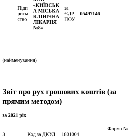
«КИЇВСЬК
Підп
за
А МІСЬКА
риєм
ЄДР
05497146
КЛІНІЧНА
ство
ПОУ
ЛІКАРНЯ
№8»
(найменування)
Звіт про рух грошових коштів (за
прямим методом)
за 2021 рік
Форма №
3 Код за ДКУД 1801004