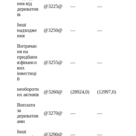
ння від
@3225@
—
—
дериватив
ів
Інші
надходже
@3250@
—
—
ння
Витрачан
ня на
придбанн
я:фінансо
@3255@
—
—
вих
інвестиці
й
необоротн
@3260@
(28924,0)
(12997,0)
их активів
Виплати
за
@3270@
—
—
дериватив
ами
Інші
@3290@
—
—