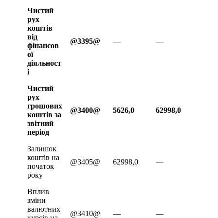
Чистий
рух
коштів
від
@
3395@
—
—
фінансов
ої
діяльност
і
Чистий
рух
грошових
@
3400@
5626,0
62998,0
коштів за
звітний
період
Залишок
коштів на
@3405@
62998,0
—
початок
року
Вплив
зміни
валютних
@3410@
—
—
курсів на