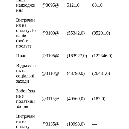
надходже
@3095@
5121,0
881,0
ння
Витрачан
ня на
оплату:То
@3100@
(55342,0)
(85201,0)
варів
(робіт,
послуг)
Праці
@3105@
(163927,0)
(122346,0)
Відрахува
нь на
@3110@
(43790,0)
(26481,0)
соціальні
заходи
Зобов’яза
нь з
@3115@
(40569,0)
(187,0)
податків і
зборів
Витрачан
ня на
@3135@
(10998,0)
—
оплату