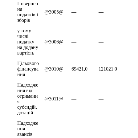
Повернен
ня
@3005@
—
—
податків і
зборів
у тому
числі
податку
@3006@
—
—
на додану
вартість
Цільового
фінансува
@3010@
69421,0
121021,0
ння
Надходже
ння від
отриманн
@3011@
—
—
я
субсидій,
дотацій
Надходже
ння
авансів