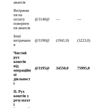
авансів
Витрачан
ня на
оплату
@3140@
—
—
повернен
ня авансів
Інші
витрачанн
@3190@
(1941,0)
(3223,0)
я
Чистий
рух
коштів
від
@
3195@
34550,0
75995,0
операційн
ої
діяльност
і
ІІ. Рух
коштів у
результат
і