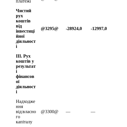
платежі
Чистий
рух
коштів
від
@
3295@
-28924,0
-12997,0
інвестиці
йної
діяльност
і
ІІІ. Рух
коштів у
результат
і
фінансов
ої
діяльност
і
Надходже
ння
від:власно
@3300@
—
—
го
капіталу