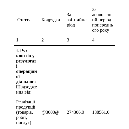
За
За
аналогічн
Стаття
Кодрядка
звітнийпе
ий період
ріод
попереднь
ого року
1
2
3
4
І
.
Рух
коштів у
результат
і
операційн
ої
діяльност
і
Надходже
ння від:
Реалізації
продукції
(товарів,
@3000@
274306,0
188561,0
робіт,
послуг)