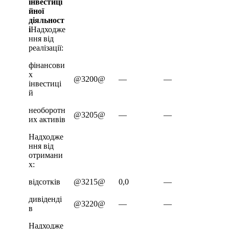
інвестиці
йної
діяльност
і
Надходже
ння від
реалізації:
фінансови
х
@3200@
—
—
інвестиці
й
необоротн
@3205@
—
—
их активів
Надходже
ння від
отримани
х:
відсотків
@3215@
0,0
—
дивіденді
@3220@
—
—
в
Надходже